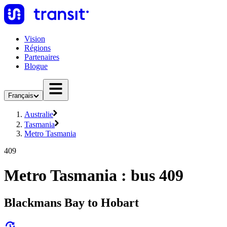
Vision
Régions
Partenaires
Blogue
Français
Australie
Tasmania
Metro Tasmania
409
Metro Tasmania : bus 409
Blackmans Bay to Hobart