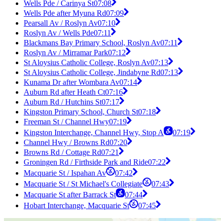
Wells Pde / Carinya St
07:08
Wells Pde after Myuna Rd
07:09
Pearsall Av / Roslyn Av
07:10
Roslyn Av / Wells Pde
07:11
Blackmans Bay Primary School, Roslyn Av
07:11
Roslyn Av / Mirramar Park
07:12
St Aloysius Catholic College, Roslyn Av
07:13
St Aloysius Catholic College, Jindabyne Rd
07:13
Kunama Dr after Wombara Av
07:14
Auburn Rd after Heath Ct
07:16
Auburn Rd / Hutchins St
07:17
Kingston Primary School, Church St
07:18
Freeman St / Channel Hwy
07:19
Kingston Interchange, Channel Hwy, Stop A
07:19
Channel Hwy / Browns Rd
07:20
Browns Rd / Cottage Rd
07:21
Groningen Rd / Firthside Park and Ride
07:22
Macquarie St / Ispahan Av
07:42
Macquarie St / St Michael's Collegiate
07:43
Macquarie St after Barrack St
07:44
Hobart Interchange, Macquarie St
07:45