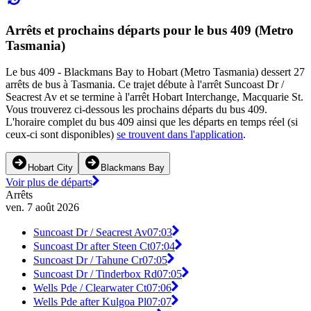
Arrêts et prochains départs pour le bus 409 (Metro
Tasmania)
Le bus 409 - Blackmans Bay to Hobart (Metro Tasmania) dessert 27
arrêts de bus à Tasmania. Ce trajet débute à l'arrêt Suncoast Dr /
Seacrest Av et se termine à l'arrêt Hobart Interchange, Macquarie St.
Vous trouverez ci-dessous les prochains départs du bus 409.
L'horaire complet du bus 409 ainsi que les départs en temps réel (si
ceux-ci sont disponibles)
se trouvent dans l'application
.
Hobart City
Blackmans Bay
Voir plus de départs
Arrêts
ven. 7 août 2026
Suncoast Dr / Seacrest Av
07:03
Suncoast Dr after Steen Ct
07:04
Suncoast Dr / Tahune Cr
07:05
Suncoast Dr / Tinderbox Rd
07:05
Wells Pde / Clearwater Ct
07:06
Wells Pde after Kulgoa Pl
07:07