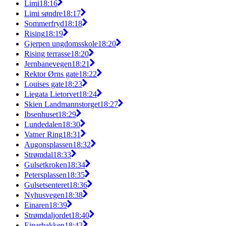
Limi
18:16
Limi søndre
18:17
Sommerfryd
18:18
Rising
18:19
Gjerpen ungdomsskole
18:20
Rising terrasse
18:20
Jernbanevegen
18:21
Rektor Ørns gate
18:22
Louises gate
18:23
Liegata Lietorvet
18:24
Skien Landmannstorget
18:27
Ibsenhuset
18:29
Lundedalen
18:30
Vatner Ring
18:31
Augonsplassen
18:32
Strømdal
18:33
Gulsetkroken
18:34
Petersplassen
18:35
Gulsetsenteret
18:36
Nyhusvegen
18:38
Einaren
18:39
Strømdaljordet
18:40
Einarbakken
18:42