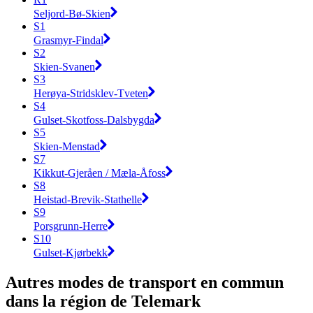
Seljord-Bø-Skien
S1
Grasmyr-Findal
S2
Skien-Svanen
S3
Herøya-Stridsklev-Tveten
S4
Gulset-Skotfoss-Dalsbygda
S5
Skien-Menstad
S7
Kikkut-Gjeråen / Mæla-Åfoss
S8
Heistad-Brevik-Stathelle
S9
Porsgrunn-Herre
S10
Gulset-Kjørbekk
Autres modes de transport en commun
dans la région de Telemark