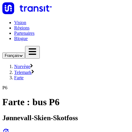
Vision
Régions
Partenaires
Blogue
Français
Norvège
Telemark
Farte
P6
Farte : bus P6
Jønnevall-Skien-Skotfoss