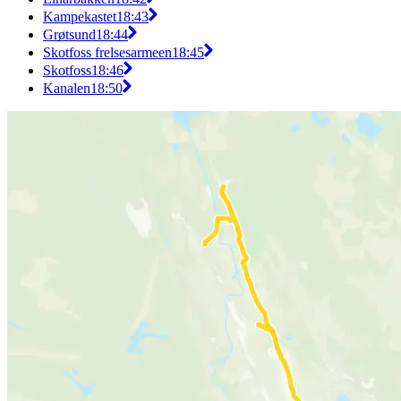
Kampekastet
18:43
Grøtsund
18:44
Skotfoss frelsesarmeen
18:45
Skotfoss
18:46
Kanalen
18:50