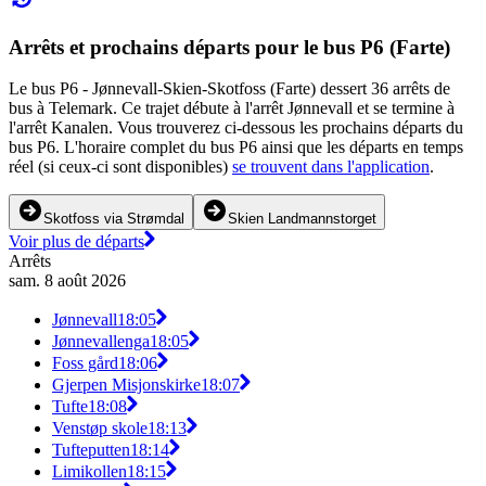
Arrêts et prochains départs pour le bus P6 (Farte)
Le bus P6 - Jønnevall-Skien-Skotfoss (Farte) dessert 36 arrêts de
bus à Telemark. Ce trajet débute à l'arrêt Jønnevall et se termine à
l'arrêt Kanalen. Vous trouverez ci-dessous les prochains départs du
bus P6. L'horaire complet du bus P6 ainsi que les départs en temps
réel (si ceux-ci sont disponibles)
se trouvent dans l'application
.
Skotfoss via Strømdal
Skien Landmannstorget
Voir plus de départs
Arrêts
sam. 8 août 2026
Jønnevall
18:05
Jønnevallenga
18:05
Foss gård
18:06
Gjerpen Misjonskirke
18:07
Tufte
18:08
Venstøp skole
18:13
Tufteputten
18:14
Limikollen
18:15