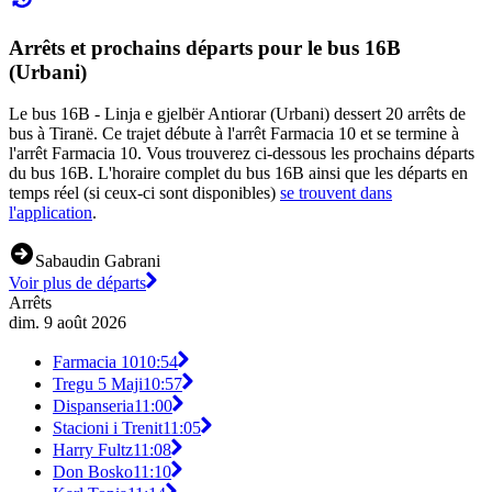
Arrêts et prochains départs pour le bus 16B
(Urbani)
Le bus 16B - Linja e gjelbër Antiorar (Urbani) dessert 20 arrêts de
bus à Tiranë. Ce trajet débute à l'arrêt Farmacia 10 et se termine à
l'arrêt Farmacia 10. Vous trouverez ci-dessous les prochains départs
du bus 16B. L'horaire complet du bus 16B ainsi que les départs en
temps réel (si ceux-ci sont disponibles)
se trouvent dans
l'application
.
Sabaudin Gabrani
Voir plus de départs
Arrêts
dim. 9 août 2026
Farmacia 10
10:54
Tregu 5 Maji
10:57
Dispanseria
11:00
Stacioni i Trenit
11:05
Harry Fultz
11:08
Don Bosko
11:10