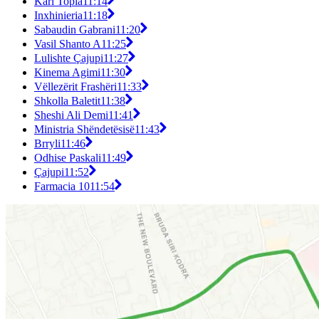
Karl Topia
11:14
Inxhinieria
11:18
Sabaudin Gabrani
11:20
Vasil Shanto A
11:25
Lulishte Çajupi
11:27
Kinema Agimi
11:30
Vëllezërit Frashëri
11:33
Shkolla Baletit
11:38
Sheshi Ali Demi
11:41
Ministria Shëndetësisë
11:43
Brryli
11:46
Odhise Paskali
11:49
Çajupi
11:52
Farmacia 10
11:54