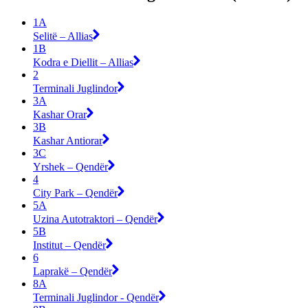
1A
Selitë – Allias
1B
Kodra e Diellit – Allias
2
Terminali Juglindor
3A
Kashar Orar
3B
Kashar Antiorar
3C
Yrshek – Qendër
4
City Park – Qendër
5A
Uzina Autotraktori – Qendër
5B
Institut – Qendër
6
Laprakë – Qendër
8A
Terminali Juglindor - Qendër