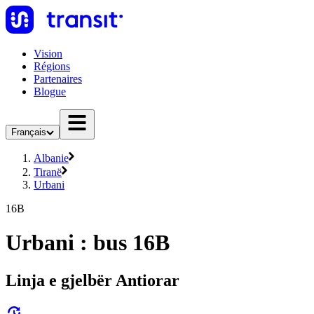
Vision
Régions
Partenaires
Blogue
Français
Albanie
Tiranë
Urbani
16B
Urbani : bus 16B
Linja e gjelbër Antiorar