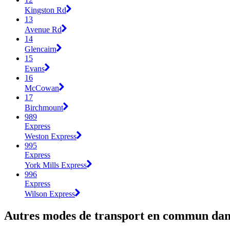
Kingston Rd
13
Avenue Rd
14
Glencairn
15
Evans
16
McCowan
17
Birchmount
989
Express
Weston Express
995
Express
York Mills Express
996
Express
Wilson Express
Autres modes de transport en commun dans