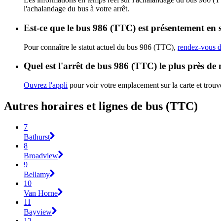
l'achalandage du bus à votre arrêt.
Est-ce que le bus 986 (TTC) est présentement en 
Pour connaître le statut actuel du bus 986 (TTC),
rendez-vous d
Quel est l'arrêt de bus 986 (TTC) le plus près de
Ouvrez l'appli
pour voir votre emplacement sur la carte et trouve
Autres horaires et lignes de bus (TTC)
7
Bathurst
8
Broadview
9
Bellamy
10
Van Horne
11
Bayview
12