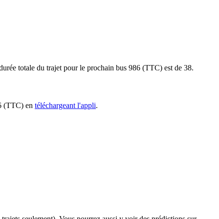
urée totale du trajet pour le prochain bus 986 (TTC) est de 38.
986 (TTC) en
téléchargeant l'appli
.
s trajets seulement). Vous pourrez aussi y voir des prédictions sur