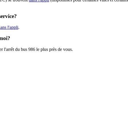
service?
ans l'appli
.
 moi?
r l'arrêt du bus 986 le plus près de vous.