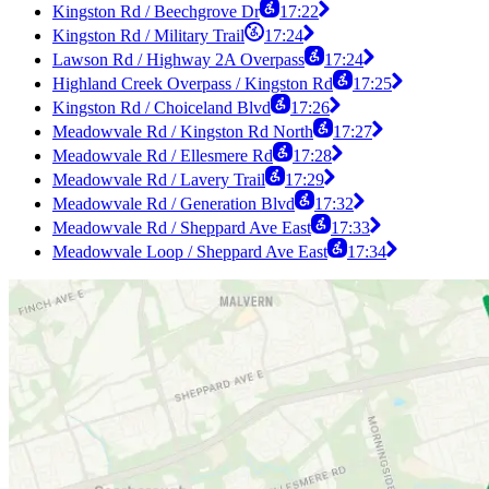
Kingston Rd / Beechgrove Dr
17:22
Kingston Rd / Military Trail
17:24
Lawson Rd / Highway 2A Overpass
17:24
Highland Creek Overpass / Kingston Rd
17:25
Kingston Rd / Choiceland Blvd
17:26
Meadowvale Rd / Kingston Rd North
17:27
Meadowvale Rd / Ellesmere Rd
17:28
Meadowvale Rd / Lavery Trail
17:29
Meadowvale Rd / Generation Blvd
17:32
Meadowvale Rd / Sheppard Ave East
17:33
Meadowvale Loop / Sheppard Ave East
17:34