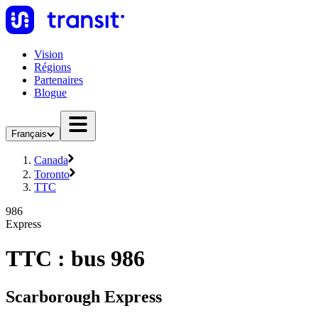
Vision
Régions
Partenaires
Blogue
Français
Canada
Toronto
TTC
986
Express
TTC : bus 986
Scarborough Express