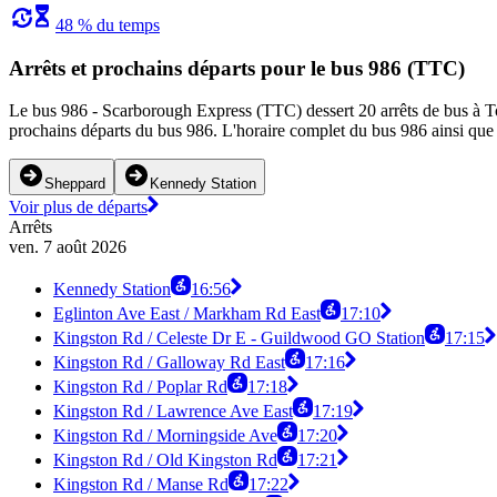
48 % du temps
Arrêts et prochains départs pour le bus 986 (TTC)
Le bus 986 - Scarborough Express (TTC) dessert 20 arrêts de bus à To
prochains départs du bus 986. L'horaire complet du bus 986 ainsi que l
Sheppard
Kennedy Station
Voir plus de départs
Arrêts
ven. 7 août 2026
Kennedy Station
16:56
Eglinton Ave East / Markham Rd East
17:10
Kingston Rd / Celeste Dr E - Guildwood GO Station
17:15
Kingston Rd / Galloway Rd East
17:16
Kingston Rd / Poplar Rd
17:18
Kingston Rd / Lawrence Ave East
17:19
Kingston Rd / Morningside Ave
17:20
Kingston Rd / Old Kingston Rd
17:21
Kingston Rd / Manse Rd
17:22