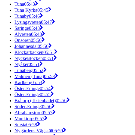
Tuna
05:43
Tuna Kyrka
05:45
Tunaby
05:46
Lysingsvreten
05:47
Saringe
05:48
Alvreten
05:48
Onsören
05:50
Johannesdal
05:50
Klockarbacken
05:51
Nyckelstocken
05:51
Nyåker
05:51
Tunaberg
05:52
Malmen (Tuna)
05:53
Karlberg
05:53
Öster-Edinge
05:54
Öster-Edinge
05:55
Bråtorp (Testenbadet)
05:56
Söder-Edinge
05:56
Abrahamstorp
05:57
Munktorp
05:57
Sursta
05:58
Nygårdens Vägskäl
05:59