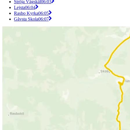
Ströja Vägskäl
06:03
Lejsta
06:04
Rasbo Kyrka
06:05
Gåvsta Skola
06:07