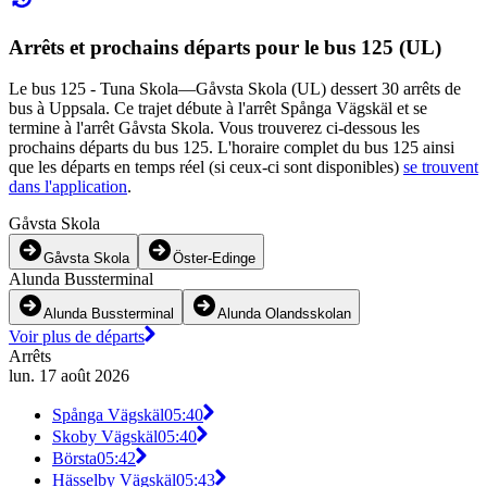
Arrêts et prochains départs pour le bus 125 (UL)
Le bus 125 - Tuna Skola—Gåvsta Skola (UL) dessert 30 arrêts de
bus à Uppsala. Ce trajet débute à l'arrêt Spånga Vägskäl et se
termine à l'arrêt Gåvsta Skola. Vous trouverez ci-dessous les
prochains départs du bus 125. L'horaire complet du bus 125 ainsi
que les départs en temps réel (si ceux-ci sont disponibles)
se trouvent
dans l'application
.
Gåvsta Skola
Gåvsta Skola
Öster-Edinge
Alunda Bussterminal
Alunda Bussterminal
Alunda Olandsskolan
Voir plus de départs
Arrêts
lun. 17 août 2026
Spånga Vägskäl
05:40
Skoby Vägskäl
05:40
Börsta
05:42
Hässelby Vägskäl
05:43