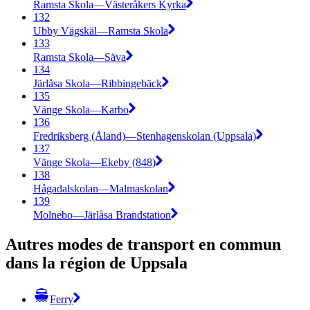
Ramsta Skola—Västeråkers Kyrka
132
Ubby Vägskäl—Ramsta Skola
133
Ramsta Skola—Säva
134
Järlåsa Skola—Ribbingebäck
135
Vänge Skola—Karbo
136
Fredriksberg (Åland)—Stenhagenskolan (Uppsala)
137
Vänge Skola—Ekeby (848)
138
Hågadalskolan—Malmaskolan
139
Molnebo—Järlåsa Brandstation
Autres modes de transport en commun
dans la région de Uppsala
Ferry