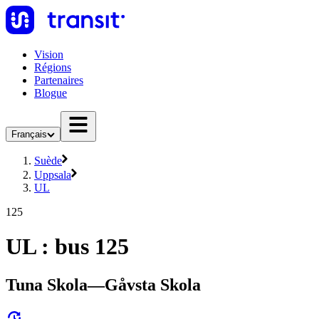
Vision
Régions
Partenaires
Blogue
Français
Suède
Uppsala
UL
125
UL : bus 125
Tuna Skola—Gåvsta Skola