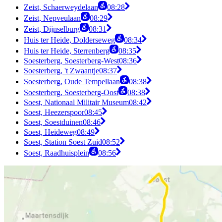
Zeist, Schaerweydelaan
08:28
Zeist, Nepveulaan
08:29
Zeist, Dijnselburg
08:31
Huis ter Heide, Dolderseweg
08:34
Huis ter Heide, Sterrenberg
08:35
Soesterberg, Soesterberg-West
08:36
Soesterberg, 't Zwaantje
08:37
Soesterberg, Oude Tempellaan
08:38
Soesterberg, Soesterberg-Oost
08:38
Soest, Nationaal Militair Museum
08:42
Soest, Heezerspoor
08:45
Soest, Soestduinen
08:46
Soest, Heideweg
08:49
Soest, Station Soest Zuid
08:52
Soest, Raadhuisplein
08:56