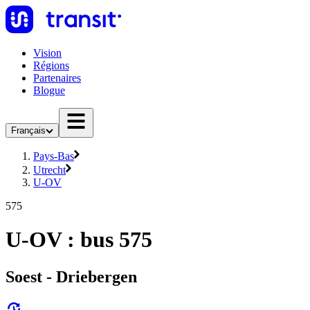
Vision
Régions
Partenaires
Blogue
Français
Pays-Bas
Utrecht
U-OV
575
U-OV : bus 575
Soest - Driebergen