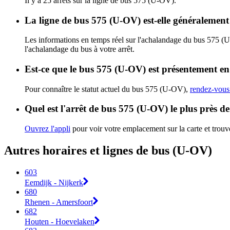
Il y a 25 arrêts sur la ligne de bus 575 (U-OV).
La ligne de bus 575 (U-OV) est-elle généralemen
Les informations en temps réel sur l'achalandage du bus 575 (
l'achalandage du bus à votre arrêt.
Est-ce que le bus 575 (U-OV) est présentement en
Pour connaître le statut actuel du bus 575 (U-OV),
rendez-vous 
Quel est l'arrêt de bus 575 (U-OV) le plus près d
Ouvrez l'appli
pour voir votre emplacement sur la carte et trouve
Autres horaires et lignes de bus (U-OV)
603
Eemdijk - Nijkerk
680
Rhenen - Amersfoort
682
Houten - Hoevelaken