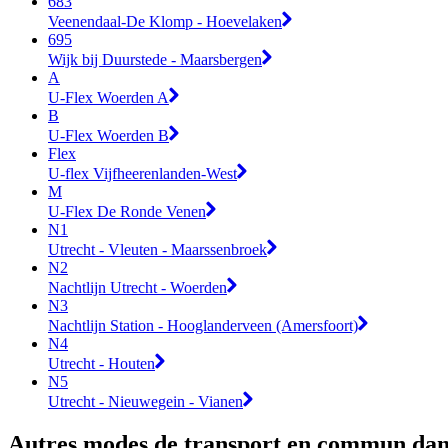
683
Veenendaal-De Klomp - Hoevelaken
695
Wijk bij Duurstede - Maarsbergen
A
U-Flex Woerden A
B
U-Flex Woerden B
Flex
U-flex Vijfheerenlanden-West
M
U-Flex De Ronde Venen
N1
Utrecht - Vleuten - Maarssenbroek
N2
Nachtlijn Utrecht - Woerden
N3
Nachtlijn Station - Hooglanderveen (Amersfoort)
N4
Utrecht - Houten
N5
Utrecht - Nieuwegein - Vianen
Autres modes de transport en commun dans