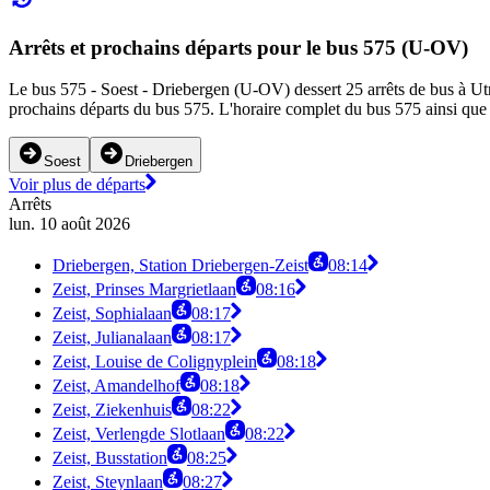
Arrêts et prochains départs pour le bus 575 (U-OV)
Le bus 575 - Soest - Driebergen (U-OV) dessert 25 arrêts de bus à Utrec
prochains départs du bus 575. L'horaire complet du bus 575 ainsi que l
Soest
Driebergen
Voir plus de départs
Arrêts
lun. 10 août 2026
Driebergen, Station Driebergen-Zeist
08:14
Zeist, Prinses Margrietlaan
08:16
Zeist, Sophialaan
08:17
Zeist, Julianalaan
08:17
Zeist, Louise de Colignyplein
08:18
Zeist, Amandelhof
08:18
Zeist, Ziekenhuis
08:22
Zeist, Verlengde Slotlaan
08:22
Zeist, Busstation
08:25
Zeist, Steynlaan
08:27