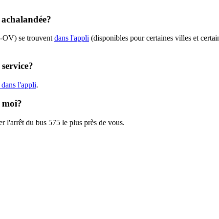
t achalandée?
U-OV) se trouvent
dans l'appli
(disponibles pour certaines villes et certa
 service?
dans l'appli
.
e moi?
r l'arrêt du bus 575 le plus près de vous.