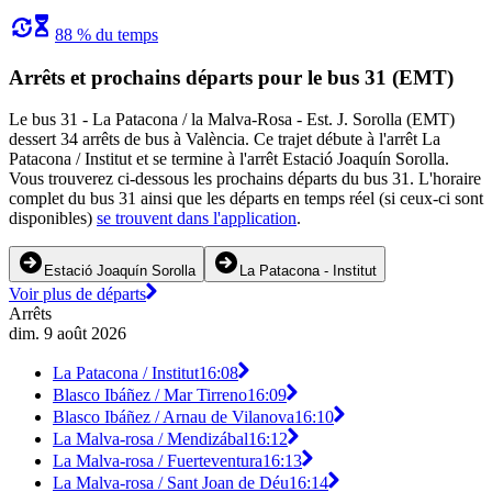
88 % du temps
Arrêts et prochains départs pour le bus 31 (EMT)
Le bus 31 - La Patacona / la Malva-Rosa - Est. J. Sorolla (EMT)
dessert 34 arrêts de bus à València. Ce trajet débute à l'arrêt La
Patacona / Institut et se termine à l'arrêt Estació Joaquín Sorolla.
Vous trouverez ci-dessous les prochains départs du bus 31. L'horaire
complet du bus 31 ainsi que les départs en temps réel (si ceux-ci sont
disponibles)
se trouvent dans l'application
.
Estació Joaquín Sorolla
La Patacona - Institut
Voir plus de départs
Arrêts
dim. 9 août 2026
La Patacona / Institut
16:08
Blasco Ibáñez / Mar Tirreno
16:09
Blasco Ibáñez / Arnau de Vilanova
16:10
La Malva-rosa / Mendizábal
16:12
La Malva-rosa / Fuerteventura
16:13
La Malva-rosa / Sant Joan de Déu
16:14