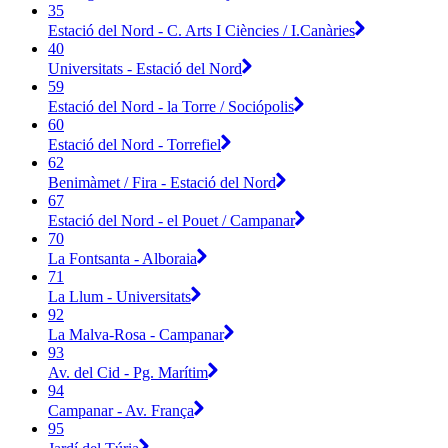
35
Estació del Nord - C. Arts I Ciències / I.Canàries
40
Universitats - Estació del Nord
59
Estació del Nord - la Torre / Sociópolis
60
Estació del Nord - Torrefiel
62
Benimàmet / Fira - Estació del Nord
67
Estació del Nord - el Pouet / Campanar
70
La Fontsanta - Alboraia
71
La Llum - Universitats
92
La Malva-Rosa - Campanar
93
Av. del Cid - Pg. Marítim
94
Campanar - Av. França
95