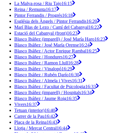
La Malva-rosa / Riu Tajo
16:15
Reina / Remunta
16:17
Pintor Ferrandis / Progrés
16:18
Església dels Àngels / Pintor Ferrandis
16:20
Marí Blas de Lezo / Camí del Cabanyal
16:22
Estació del Cabanyal (front)
16:23
Blasco Ibáñez (imparell) / José María Haro
16:23
Blasco Ibáñez / José María Orense
16:24
Blasco Ibáñez / Actor Enrique Rambal
16:25
Blasco Ibáñez / Hondures
16:27
Blasco Ibáñez / Ramon Llull
16:28
Blasco Ibáñez / Vinalopó
16:29
Blasco Ibáñez / Rubén Darío
16:30
Blasco Ibáñez / Almela i Vives
16:31
Blasco Ibáñez / Facultat de Psicologia
16:33
Blasco Ibáñez (imparell) / Hospitals
16:34
Blasco Ibáñez / Jaume Roig
16:35
Vivers
16:37
Tetuan (interior)
16:40
Carrer de la Pau
16:42
Plaça de la Reina
16:43
Llotja / Mercat Central
16:44