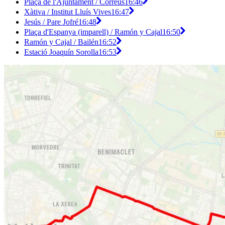
Plaça de l'Ajuntament / Correus
16:46
Xàtiva / Institut Lluís Vives
16:47
Jesús / Pare Jofré
16:48
Plaça d'Espanya (imparell) / Ramón y Cajal
16:50
Ramón y Cajal / Bailén
16:52
Estació Joaquín Sorolla
16:53