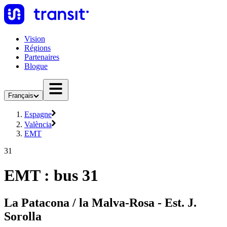
Vision
Régions
Partenaires
Blogue
Français
Espagne
València
EMT
31
EMT : bus 31
La Patacona / la Malva-Rosa - Est. J.
Sorolla