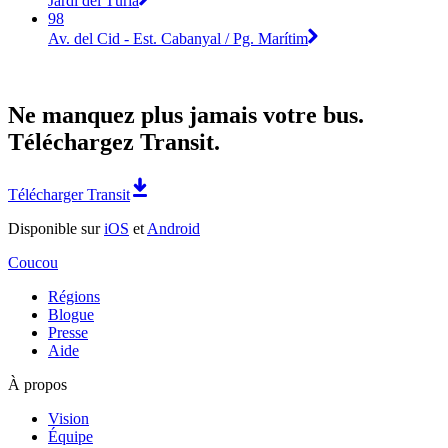
Jardí del Túria
98
Av. del Cid - Est. Cabanyal / Pg. Marítim
Ne manquez plus jamais votre bus.
Téléchargez Transit.
Télécharger Transit
Disponible sur
iOS
et
Android
Coucou
Régions
Blogue
Presse
Aide
À propos
Vision
Équipe