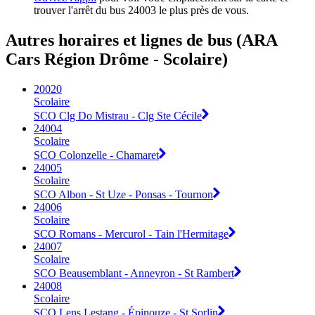
trouver l'arrêt du bus 24003 le plus près de vous.
Autres horaires et lignes de bus (ARA
Cars Région Drôme - Scolaire)
20020
Scolaire
SCO Clg Do Mistrau - Clg Ste Cécile
24004
Scolaire
SCO Colonzelle - Chamaret
24005
Scolaire
SCO Albon - St Uze - Ponsas - Tournon
24006
Scolaire
SCO Romans - Mercurol - Tain l'Hermitage
24007
Scolaire
SCO Beausemblant - Anneyron - St Rambert
24008
Scolaire
SCO Lens Lestang - Épinouze - St Sorlin