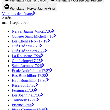
Pierrelatte - Lis Isclo d'Or
Pierrelatte - Collège Saint-Michel
Pierrelatte - Nerval-Jaume-Vinci
Voir plus de départs
Arrêts
mar. 1 sept. 2026
Nerval-Jaume-Vinci
17:05
Collège Saint-Michel
17:10
Les Chênes RN7
17:19
Cité Chênes
17:20
Cité Chêne Sor
17:22
La Roussette
17:24
Combelonge
17:25
Saint-Jacques
17:26
École André Julien
17:27
Bas Bouchillons
17:28
Haut Bouchillon
17:30
Réservoir
17:32
Ferminas
17:33
Les Joannins
17:35
Tourvielle
17:40
Piscine
17:44
Place Grangette
17:45