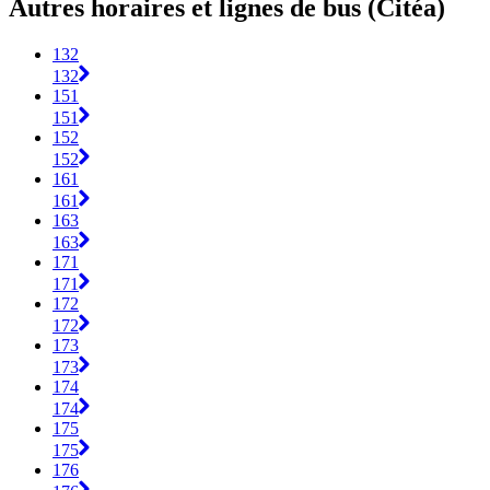
Autres horaires et lignes de bus (Citéa)
132
132
151
151
152
152
161
161
163
163
171
171
172
172
173
173
174
174
175
175
176