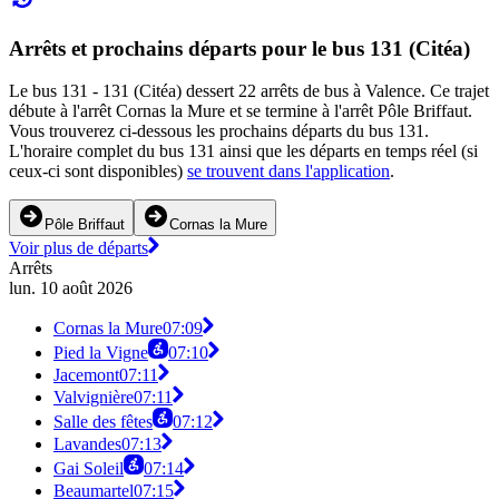
Arrêts et prochains départs pour le bus 131 (Citéa)
Le bus 131 - 131 (Citéa) dessert 22 arrêts de bus à Valence. Ce trajet
débute à l'arrêt Cornas la Mure et se termine à l'arrêt Pôle Briffaut.
Vous trouverez ci-dessous les prochains départs du bus 131.
L'horaire complet du bus 131 ainsi que les départs en temps réel (si
ceux-ci sont disponibles)
se trouvent dans l'application
.
Pôle Briffaut
Cornas la Mure
Voir plus de départs
Arrêts
lun. 10 août 2026
Cornas la Mure
07:09
Pied la Vigne
07:10
Jacemont
07:11
Valvignière
07:11
Salle des fêtes
07:12
Lavandes
07:13
Gai Soleil
07:14
Beaumartel
07:15