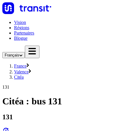
Vision
Régions
Partenaires
Blogue
Français
France
Valence
Citéa
131
Citéa : bus 131
131