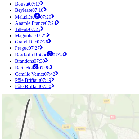
Bouvat
07:17
Beylesse
07:18
Maladière
07:20
Anatole France
07:24
Tilleuls
07:25
Magnolias
07:25
Grand Duc
07:26
Prague
07:27
Bords du Rhône
07:28
Brandons
07:30
Berthelot
07:38
Camille Vernet
07:42
Pôle Briffaut
07:49
Pôle Briffaut
07:50