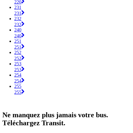
220
231
231
232
232
240
240
251
251
252
252
253
253
254
254
255
255
Ne manquez plus jamais votre bus.
Téléchargez Transit.