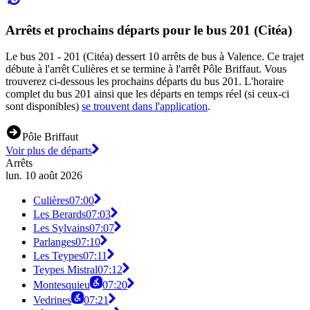
Arrêts et prochains départs pour le bus 201 (Citéa)
Le bus 201 - 201 (Citéa) dessert 10 arrêts de bus à Valence. Ce trajet
débute à l'arrêt Culières et se termine à l'arrêt Pôle Briffaut. Vous
trouverez ci-dessous les prochains départs du bus 201. L'horaire
complet du bus 201 ainsi que les départs en temps réel (si ceux-ci
sont disponibles)
se trouvent dans l'application
.
Pôle Briffaut
Voir plus de départs
Arrêts
lun. 10 août 2026
Culières
07:00
Les Berards
07:03
Les Sylvains
07:07
Parlanges
07:10
Les Teypes
07:11
Teypes Mistral
07:12
Montesquieu
07:20
Vedrines
07:21