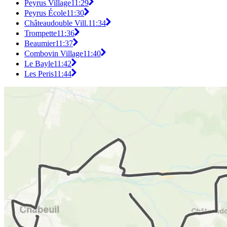
Peyrus Village
11:29
Peyrus École
11:30
Châteaudouble Vill.
11:34
Trompette
11:36
Beaumier
11:37
Combovin Village
11:40
Le Bayle
11:42
Les Peris
11:44