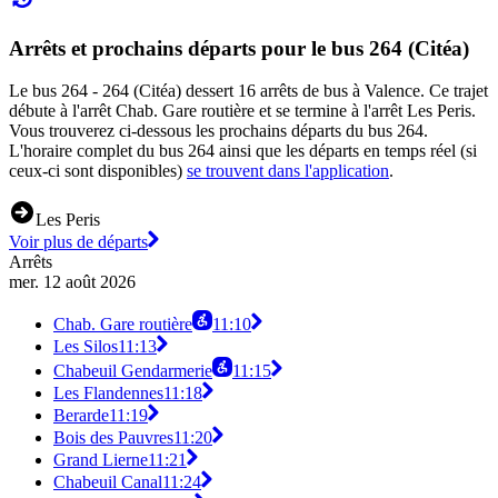
Arrêts et prochains départs pour le bus 264 (Citéa)
Le bus 264 - 264 (Citéa) dessert 16 arrêts de bus à Valence. Ce trajet
débute à l'arrêt Chab. Gare routière et se termine à l'arrêt Les Peris.
Vous trouverez ci-dessous les prochains départs du bus 264.
L'horaire complet du bus 264 ainsi que les départs en temps réel (si
ceux-ci sont disponibles)
se trouvent dans l'application
.
Les Peris
Voir plus de départs
Arrêts
mer. 12 août 2026
Chab. Gare routière
11:10
Les Silos
11:13
Chabeuil Gendarmerie
11:15
Les Flandennes
11:18
Berarde
11:19
Bois des Pauvres
11:20
Grand Lierne
11:21
Chabeuil Canal
11:24