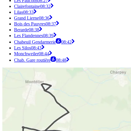
Les Faucons
08:27
Clairefontaine
08:32
Lilas
08:33
Grand Lierne
08:36
Bois des Pauvres
08:37
Berarde
08:38
Les Flandennes
08:39
Chabeuil Gendarmerie
08:42
Les Silos
08:43
Monchweiler
08:44
Chab. Gare routière
08:48