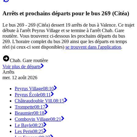
Arrêts et prochains départs pour le bus 269 (Citéa)
Le bus 269 - 269 (Citéa) dessert 19 arrêts de bus à Valence. Ce trajet
débute à l'arrêt Peyrus Village et se termine à l'arrêt Chab. Gare
routière. Vous trouverez ci-dessous les prochains départs du bus
269. L'horaire complet du bus 269 ainsi que les départs en temps
réel (si ceux-ci sont disponibles)
se trouvent dans l'application
.
Chab. Gare routière
Voir plus de départs
Arrêts
mer. 12 août 2026
Peyrus Village
08:10
Peyrus École
08:11
Châteaudouble Vill.
08:15
Trompette
08:17
Beaumier
08:18
Combovin Village
08:21
Le Bayle
08:23
Les Peris
08:25