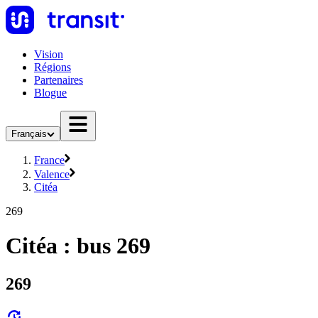
Vision
Régions
Partenaires
Blogue
Français
France
Valence
Citéa
269
Citéa : bus 269
269