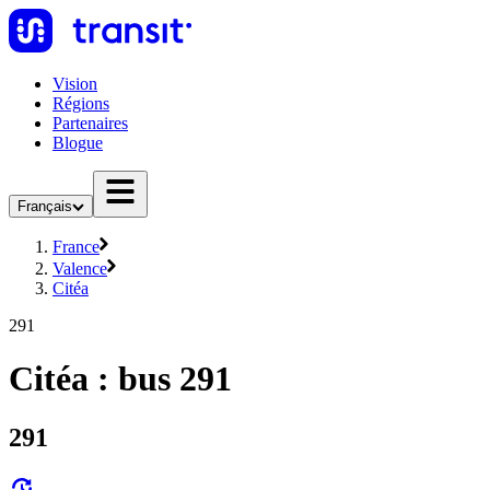
Vision
Régions
Partenaires
Blogue
Français
France
Valence
Citéa
291
Citéa : bus 291
291