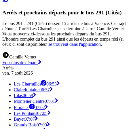
Arrêts et prochains départs pour le bus 291 (Citéa)
Le bus 291 - 291 (Citéa) dessert 15 arrêts de bus à Valence. Ce trajet
débute à l'arrêt Les Charmilles et se termine à l'arrêt Camille Vernet.
Vous trouverez ci-dessous les prochains départs du bus 291.
L'horaire complet du bus 291 ainsi que les départs en temps réel (si
ceux-ci sont disponibles)
se trouvent dans l'application
.
Camille Vernet
Voir plus de départs
Arrêts
ven. 7 août 2026
Les Charmilles
06:53
Clairefontaine
06:57
Lilas
06:59
Montelier Centre
07:01
Floralies
07:02
Les Poulains
07:05
Bayet
07:07
Grands Bois
07:09