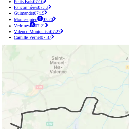
Petits Bois
07:10
Fauconnières
07:13
Guimandet
07:15
Montesquieu
07:20
Vedrines
07:21
Valence Montplaisir
07:27
Camille Vernet
07:37