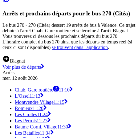
Arrêts et prochains départs pour le bus 270 (Citéa)
Le bus 270 - 270 (Citéa) dessert 19 arrêts de bus à Valence. Ce trajet
débute à l'arrêt Chab. Gare routière et se termine à l'arrêt Blagnat.
Vous trouverez ci-dessous les prochains départs du bus 270.
L'horaire complet du bus 270 ainsi que les départs en temps réel (si
ceux-ci sont disponibles)
se trouvent dans l'application
.
Blagnat
Voir plus de départs
Arrêts
mer. 12 août 2026
Chab. Gare routière
11:10
L'Ossel
11:13
Montvendre Village
11:15
Romieux
11:20
Les Crottes
11:24
Les Perrots
11:27
Baume Corni. Village
11:30
Les Batailles
11:34