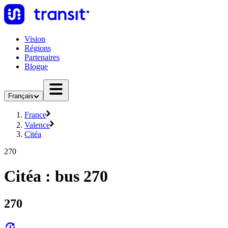
Vision
Régions
Partenaires
Blogue
Français
France
Valence
Citéa
270
Citéa : bus 270
270