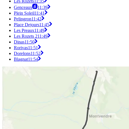
Les Rozets
11:35
Genceaux
11:39
Plein Soleil
11:41
Pelingron
11:42
Place Dejours
11:45
Les Preaux
11:49
Les Rozets 2
11:49
Dinas
11:50
Rorivas
11:51
Dorelons
11:52
Blagnat
11:54