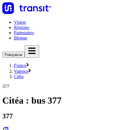
Vision
Régions
Partenaires
Blogue
Français
France
Valence
Citéa
377
Citéa : bus 377
377