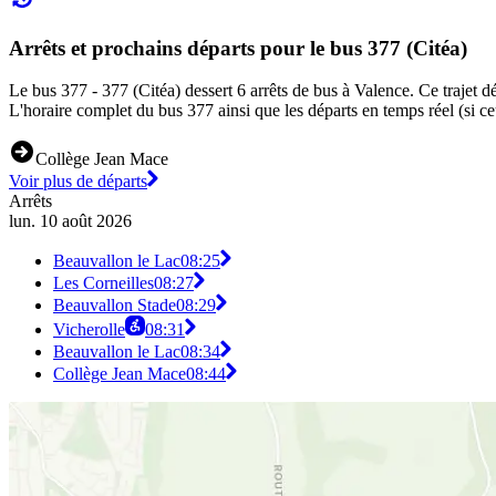
Arrêts et prochains départs pour le bus 377 (Citéa)
Le bus 377 - 377 (Citéa) dessert 6 arrêts de bus à Valence. Ce trajet d
L'horaire complet du bus 377 ainsi que les départs en temps réel (si c
Collège Jean Mace
Voir plus de départs
Arrêts
lun. 10 août 2026
Beauvallon le Lac
08:25
Les Corneilles
08:27
Beauvallon Stade
08:29
Vicherolle
08:31
Beauvallon le Lac
08:34
Collège Jean Mace
08:44