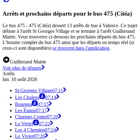
Arrêts et prochains départs pour le bus 475 (Citéa)
Le bus 475 - 475 (Citéa) dessert 13 arrêts de bus à Valence. Ce trajet
débute à l'arrêt St Georges Village et se termine à l'arrêt Guilherand
Mairie. Vous trouverez ci-dessous les prochains départs du bus 475.
L'horaire complet du bus 475 ainsi que les départs en temps réel (si
ceux-ci sont disponibles)
se trouvent dans l'application
.
Guilherand Mairie
Voir plus de départs
Arrêts
lun. 10 août 2026
St Georges Village
07:11
Les Chalens
07:14
Bourgea
07:15
Les Étains
07:17
Charmes Centre
07:20
Le Vertel
07:22
Les 4 Chemins
07:24
Le Vivier
07:26