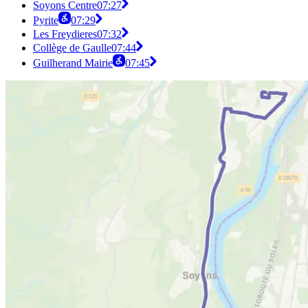
Soyons Centre
07:27
Pyrite
07:29
Les Freydieres
07:32
Collège de Gaulle
07:44
Guilherand Mairie
07:45