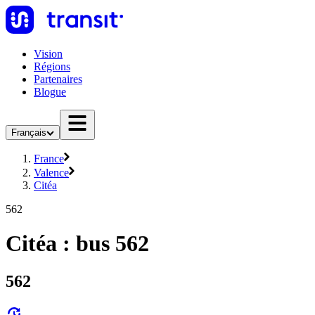
Vision
Régions
Partenaires
Blogue
Français
France
Valence
Citéa
562
Citéa : bus 562
562