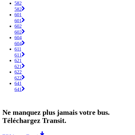
582
582
601
601
602
602
604
604
611
611
621
621
622
622
641
641
Ne manquez plus jamais votre bus.
Téléchargez Transit.