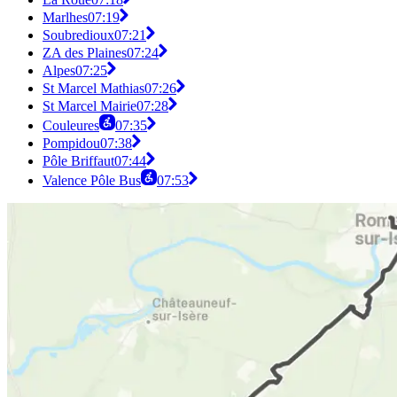
Marlhes
07:19
Soubredioux
07:21
ZA des Plaines
07:24
Alpes
07:25
St Marcel Mathias
07:26
St Marcel Mairie
07:28
Couleures
07:35
Pompidou
07:38
Pôle Briffaut
07:44
Valence Pôle Bus
07:53