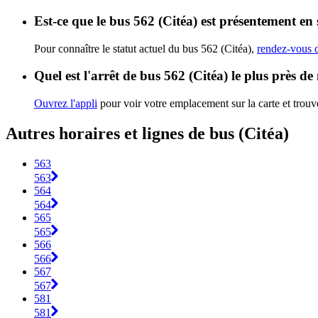
Est-ce que le bus 562 (Citéa) est présentement en 
Pour connaître le statut actuel du bus 562 (Citéa),
rendez-vous d
Quel est l'arrêt de bus 562 (Citéa) le plus près de
Ouvrez l'appli
pour voir votre emplacement sur la carte et trouve
Autres horaires et lignes de bus (Citéa)
563
563
564
564
565
565
566
566
567
567
581
581