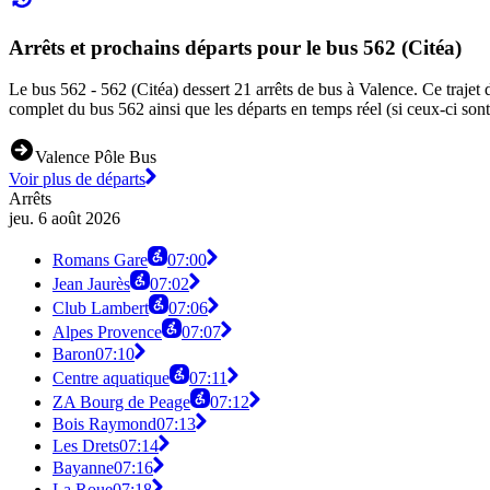
Arrêts et prochains départs pour le bus 562 (Citéa)
Le bus 562 - 562 (Citéa) dessert 21 arrêts de bus à Valence. Ce trajet
complet du bus 562 ainsi que les départs en temps réel (si ceux-ci son
Valence Pôle Bus
Voir plus de départs
Arrêts
jeu. 6 août 2026
Romans Gare
07:00
Jean Jaurès
07:02
Club Lambert
07:06
Alpes Provence
07:07
Baron
07:10
Centre aquatique
07:11
ZA Bourg de Peage
07:12
Bois Raymond
07:13
Les Drets
07:14
Bayanne
07:16
La Roue
07:18