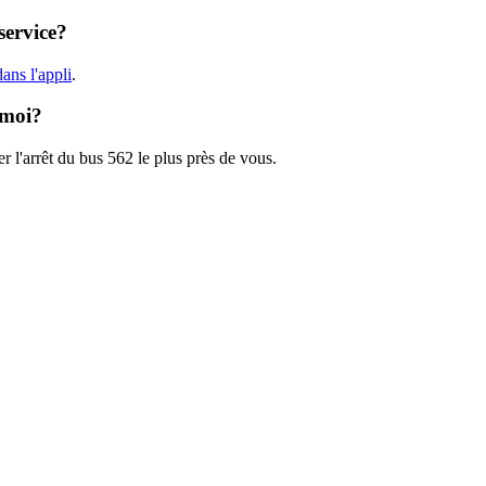
service?
ans l'appli
.
 moi?
r l'arrêt du bus 562 le plus près de vous.