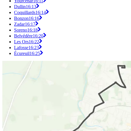
Yourcenar
16:11
Dullin
16:13
Coquillards
16:14
Bonzon
16:16
Zadar
16:17
Soreno
16:18
Belvédère
16:20
Les Ors
16:22
Lafosse
16:23
Écureuil
16:25