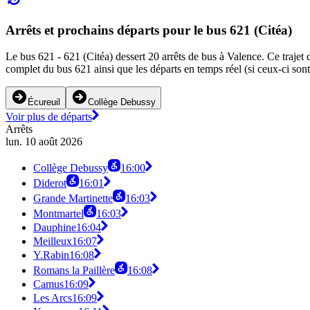
Arrêts et prochains départs pour le bus 621 (Citéa)
Le bus 621 - 621 (Citéa) dessert 20 arrêts de bus à Valence. Ce trajet 
complet du bus 621 ainsi que les départs en temps réel (si ceux-ci son
Écureuil
Collège Debussy
Voir plus de départs
Arrêts
lun. 10 août 2026
Collège Debussy
16:00
Diderot
16:01
Grande Martinette
16:03
Montmartel
16:03
Dauphine
16:04
Meilleux
16:07
Y.Rabin
16:08
Romans la Paillère
16:08
Camus
16:09
Les Arcs
16:09