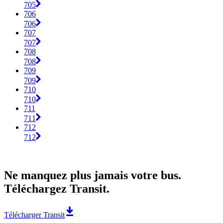
705
706
706
707
707
708
708
709
709
710
710
711
711
712
712
Ne manquez plus jamais votre bus.
Téléchargez Transit.
Télécharger Transit