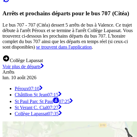
Arrêts et prochains départs pour le bus 707 (Citéa)
Le bus 707 - 707 (Citéa) dessert 5 arrêts de bus à Valence. Ce trajet
débute à l'arrêt Péroux et se termine à l'arrêt Collège Lapassat. Vous
trouverez ci-dessous les prochains départs du bus 707. L'horaire
complet du bus 707 ainsi que les départs en temps réel (si ceux-ci
sont disponibles)
se trouvent dans l'application
.
Collège Lapassat
Voir plus de départs
Arrêts
lun. 10 août 2026
Péroux
07:10
Châtillon St Jean
07:15
St Paul Parc St Paul
07:25
St Verant C. Cial
07:27
Collège Lapassat
07:35