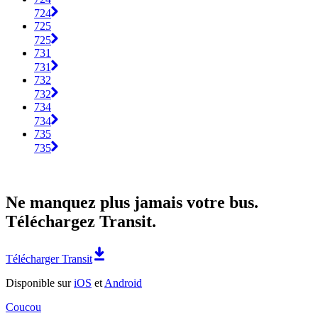
724
725
725
731
731
732
732
734
734
735
735
Ne manquez plus jamais votre bus.
Téléchargez Transit.
Télécharger Transit
Disponible sur
iOS
et
Android
Coucou