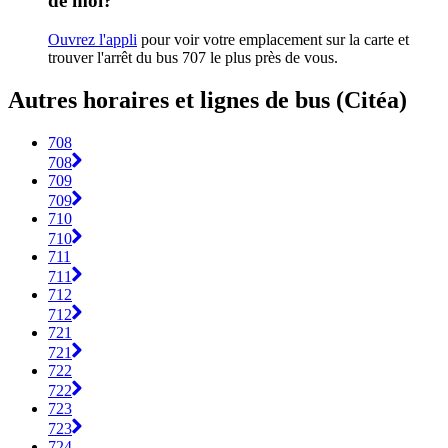
de moi?
Ouvrez l'appli
pour voir votre emplacement sur la carte et
trouver l'arrêt du bus 707 le plus près de vous.
Autres horaires et lignes de bus (Citéa)
708
708
709
709
710
710
711
711
712
712
721
721
722
722
723
723
724