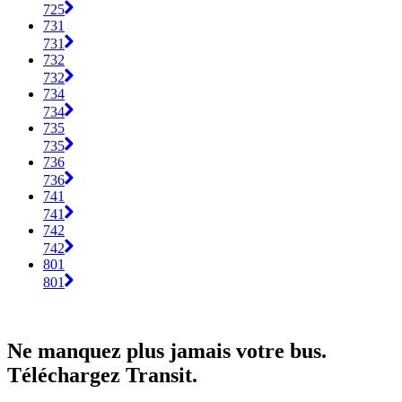
725
731
731
732
732
734
734
735
735
736
736
741
741
742
742
801
801
Ne manquez plus jamais votre bus.
Téléchargez Transit.