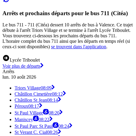
Arrêts et prochains départs pour le bus 711 (Citéa)
Le bus 711 - 711 (Citéa) dessert 10 arrêts de bus à Valence. Ce trajet
débute à l'arrêt Triors Village et se termine à l'arrêt Lycée Triboulet.
Vous trouverez ci-dessous les prochains départs du bus 711.
L'horaire complet du bus 711 ainsi que les départs en temps réel (si
ceux-ci sont disponibles)
se trouvent dans l'application
.
Lycée Triboulet
Voir plus de départs
Arrêts
lun. 10 août 2026
Triors Village
08:09
Châtillon Cimetière
08:12
Châtillon St Jean
08:14
Péroux
08:17
St Paul Village
08:20
Maniscey
08:22
St Paul Parc St Paul
08:24
St Verant C. Cial
08:26