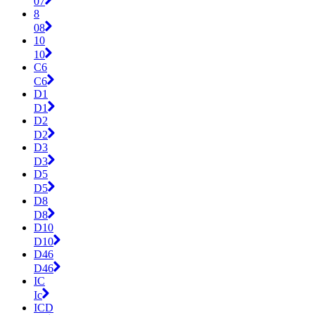
07
8
08
10
10
C6
C6
D1
D1
D2
D2
D3
D3
D5
D5
D8
D8
D10
D10
D46
D46
IC
Ic
ICD