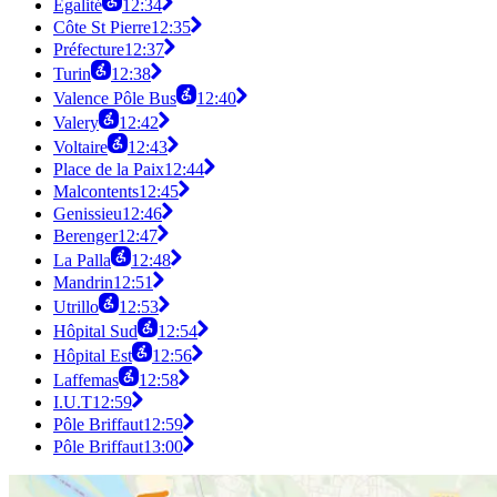
Égalité
12:34
Côte St Pierre
12:35
Préfecture
12:37
Turin
12:38
Valence Pôle Bus
12:40
Valery
12:42
Voltaire
12:43
Place de la Paix
12:44
Malcontents
12:45
Genissieu
12:46
Berenger
12:47
La Palla
12:48
Mandrin
12:51
Utrillo
12:53
Hôpital Sud
12:54
Hôpital Est
12:56
Laffemas
12:58
I.U.T
12:59
Pôle Briffaut
12:59
Pôle Briffaut
13:00