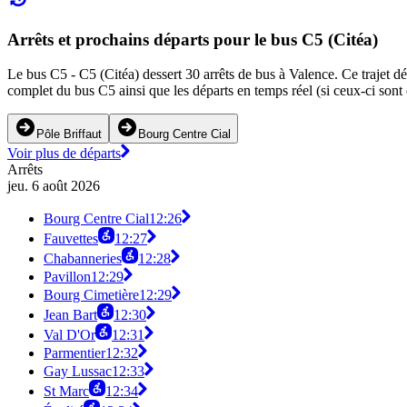
Arrêts et prochains départs pour le bus C5 (Citéa)
Le bus C5 - C5 (Citéa) dessert 30 arrêts de bus à Valence. Ce trajet dé
complet du bus C5 ainsi que les départs en temps réel (si ceux-ci sont
Pôle Briffaut
Bourg Centre Cial
Voir plus de départs
Arrêts
jeu. 6 août 2026
Bourg Centre Cial
12:26
Fauvettes
12:27
Chabanneries
12:28
Pavillon
12:29
Bourg Cimetière
12:29
Jean Bart
12:30
Val D'Or
12:31
Parmentier
12:32
Gay Lussac
12:33
St Marc
12:34