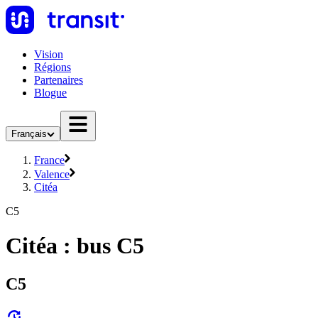
Vision
Régions
Partenaires
Blogue
Français
France
Valence
Citéa
C5
Citéa : bus C5
C5