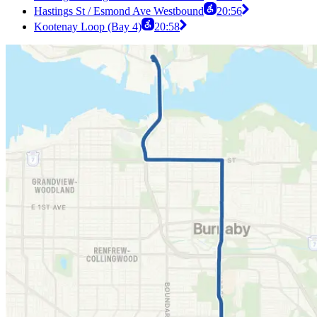
Hastings St / Esmond Ave Westbound
20:56
Kootenay Loop (Bay 4)
20:58