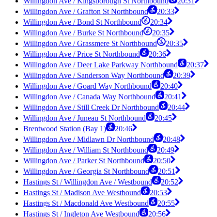
Willingdon Ave / Kingsborough St Northbound
20:31
Willingdon Ave / Grafton St Northbound
20:33
Willingdon Ave / Bond St Northbound
20:34
Willingdon Ave / Burke St Northbound
20:35
Willingdon Ave / Grassmere St Northbound
20:35
Willingdon Ave / Price St Northbound
20:36
Willingdon Ave / Deer Lake Parkway Northbound
20:37
Willingdon Ave / Sanderson Way Northbound
20:39
Willingdon Ave / Goard Way Northbound
20:40
Willingdon Ave / Canada Way Northbound
20:41
Willingdon Ave / Still Creek Dr Northbound
20:44
Willingdon Ave / Juneau St Northbound
20:45
Brentwood Station (Bay 1)
20:46
Willingdon Ave / Midlawn Dr Northbound
20:48
Willingdon Ave / William St Northbound
20:49
Willingdon Ave / Parker St Northbound
20:50
Willingdon Ave / Georgia St Northbound
20:51
Hastings St / Willingdon Ave / Westbound
20:52
Hastings St / Madison Ave Westbound
20:53
Hastings St / Macdonald Ave Westbound
20:55
Hastings St / Ingleton Ave Westbound
20:56