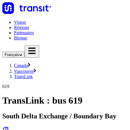
Vision
Régions
Partenaires
Blogue
Français
Canada
Vancouver
TransLink
619
TransLink : bus 619
South Delta Exchange / Boundary Bay