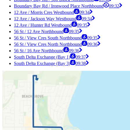
Boundary Bay Rd / Ironwood Place Northbound
09:32
12 Ave / Morris Cres Westbound
09:34
12 Ave / Jackson Way Westbound
09:34
12 Ave / Hunter Rd Westbound
09:35
56 St / 12 Ave Northbound
09:35
56 St / View Cres South Northbound
09:35
56 St / View Cres North Northbound
09:36
56 St / 16 Ave Northbound
09:36
South Delta Exchange (Bay 1)
09:37
South Delta Exchange (Bay 3)
09:38