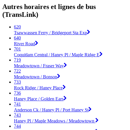
Autres horaires et lignes de bus
(TransLink)
620
Tsawwassen Ferry / Bridgeport Sta Exp
640
River Road
701
Coquitlam Central / Haney Pl / Maple Ridge E
719
Meadowtown / Fraser Way
722
Meadowtown / Bonson
733
Rock Ridge / Haney Place
736
Haney Place / Golden Ears
741
Anderson Ck / Haney Pl / Port Haney St
743
Haney Pl / Maple Meadows / Meadowtown
744