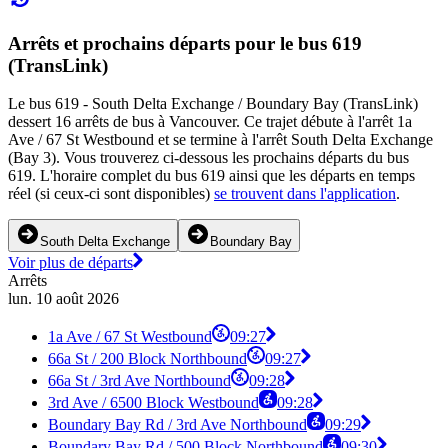
Arrêts et prochains départs pour le bus 619
(TransLink)
Le bus 619 - South Delta Exchange / Boundary Bay (TransLink)
dessert 16 arrêts de bus à Vancouver. Ce trajet débute à l'arrêt 1a
Ave / 67 St Westbound et se termine à l'arrêt South Delta Exchange
(Bay 3). Vous trouverez ci-dessous les prochains départs du bus
619. L'horaire complet du bus 619 ainsi que les départs en temps
réel (si ceux-ci sont disponibles)
se trouvent dans l'application
.
South Delta Exchange
Boundary Bay
Voir plus de départs
Arrêts
lun. 10 août 2026
1a Ave / 67 St Westbound
09:27
66a St / 200 Block Northbound
09:27
66a St / 3rd Ave Northbound
09:28
3rd Ave / 6500 Block Westbound
09:28
Boundary Bay Rd / 3rd Ave Northbound
09:29
Boundary Bay Rd / 500 Block Northbound
09:30