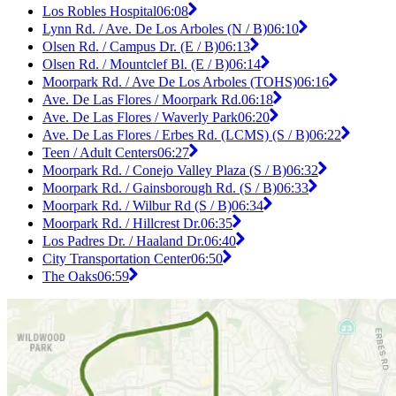
Los Robles Hospital
06:08
Lynn Rd. / Ave. De Los Arboles (N / B)
06:10
Olsen Rd. / Campus Dr. (E / B)
06:13
Olsen Rd. / Mountclef Bl. (E / B)
06:14
Moorpark Rd. / Ave De Los Arboles (TOHS)
06:16
Ave. De Las Flores / Moorpark Rd.
06:18
Ave. De Las Flores / Waverly Park
06:20
Ave. De Las Flores / Erbes Rd. (LCMS) (S / B)
06:22
Teen / Adult Centers
06:27
Moorpark Rd. / Conejo Valley Plaza (S / B)
06:32
Moorpark Rd. / Gainsborough Rd. (S / B)
06:33
Moorpark Rd. / Wilbur Rd (S / B)
06:34
Moorpark Rd. / Hillcrest Dr.
06:35
Los Padres Dr. / Haaland Dr.
06:40
City Transportation Center
06:50
The Oaks
06:59