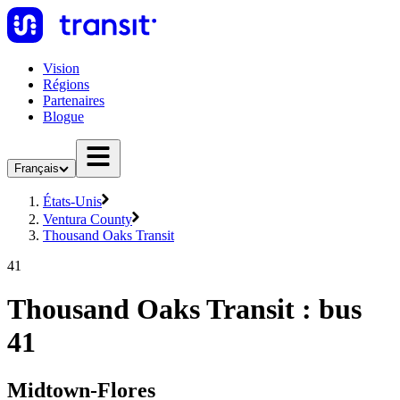
Vision
Régions
Partenaires
Blogue
Français
États-Unis
Ventura County
Thousand Oaks Transit
41
Thousand Oaks Transit : bus
41
Midtown-Flores