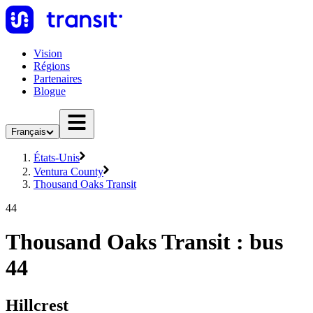
Vision
Régions
Partenaires
Blogue
Français
États-Unis
Ventura County
Thousand Oaks Transit
44
Thousand Oaks Transit : bus
44
Hillcrest