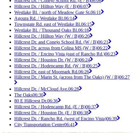
Hillcrest Dr. / Conejo School Rd. (E / B)
06:06
Hillcrest Dr. / Hilltop Way (E / B)
06:07
Westlake Bl. / north of Meadow Gate St.
06:11
Agoura Rd. / Westlake Bl.
06:14
Townsgate Rd. east of Westlake Bl.
06:15
Westlake Bl. / Thousand Oaks Bl.
06:18
Hillcrest Dr. / Hilltop Way (W / B)
06:20
Hillcrest Dr. and Conejo School Rd. (W / B)
06:21
Hillcrest Dr. across from Colina MS (W / B)
06:22
Hillcrest Dr. / Encino Vista (east of Rancho Rd.)
06:23
Hillcrest Dr. / Houston Dr. (W / B)
06:24
Hillcrest Dr. / Hodencamp Rd. (W / B)
06:25
Hillcrest Dr. east of Moorpark Rd.
06:26
Hillcrest Dr. / Marin St. (across from The Oaks) (W / B)
06:27
Hillcrest Dr. / McCloud Ave.
06:28
The Oaks
06:30
80 E Hillcrest Dr.
06:36
Hillcrest Dr. / Hodencamp Rd. (E / B)
06:37
Hillcrest Dr. / Houston Dr. (E / B)
06:38
Hillcrest Dr. / Rancho Rd. (west of Encino Vista)
06:39
City Transportation Center
06:41