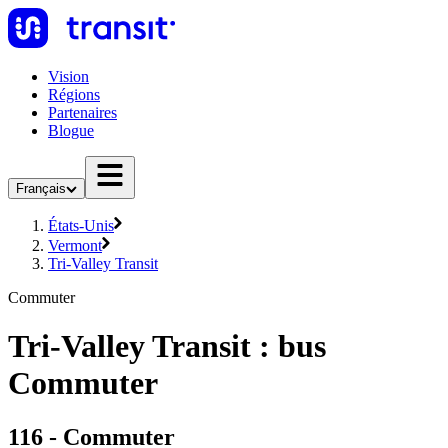
Vision
Régions
Partenaires
Blogue
Français
États-Unis
Vermont
Tri-Valley Transit
Commuter
Tri-Valley Transit : bus
Commuter
116 - Commuter