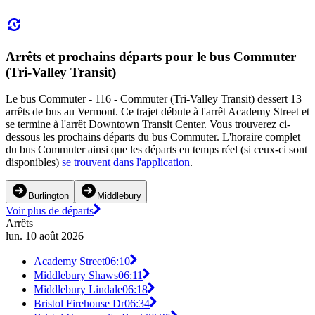
Arrêts et prochains départs pour le bus Commuter
(Tri-Valley Transit)
Le bus Commuter - 116 - Commuter (Tri-Valley Transit) dessert 13
arrêts de bus au Vermont. Ce trajet débute à l'arrêt Academy Street et
se termine à l'arrêt Downtown Transit Center. Vous trouverez ci-
dessous les prochains départs du bus Commuter. L'horaire complet
du bus Commuter ainsi que les départs en temps réel (si ceux-ci sont
disponibles)
se trouvent dans l'application
.
Burlington
Middlebury
Voir plus de départs
Arrêts
lun. 10 août 2026
Academy Street
06:10
Middlebury Shaws
06:11
Middlebury Lindale
06:18
Bristol Firehouse Dr
06:34