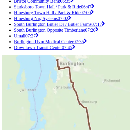
Bristol Community Bank
06:35
Starksboro Town Hall / Park & Ride
06:47
Hinesburg Town Hall / Park & Ride
07:00
Hinesburg Nrg Systems
07:02
South Burlington Butler Dr / Butler Farms
07:17
South Burlington Opposite Timberlane
07:20
Umall
07:27
Burlington Uvm Medical Center
07:35
Downtown Transit Center
07:45