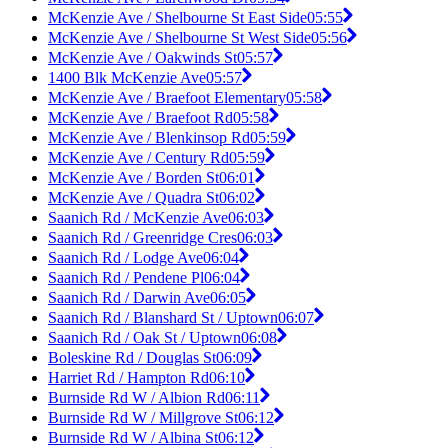
McKenzie Ave / Shelbourne St East Side
05:55
McKenzie Ave / Shelbourne St West Side
05:56
McKenzie Ave / Oakwinds St
05:57
1400 Blk McKenzie Ave
05:57
McKenzie Ave / Braefoot Elementary
05:58
McKenzie Ave / Braefoot Rd
05:58
McKenzie Ave / Blenkinsop Rd
05:59
McKenzie Ave / Century Rd
05:59
McKenzie Ave / Borden St
06:01
McKenzie Ave / Quadra St
06:02
Saanich Rd / McKenzie Ave
06:03
Saanich Rd / Greenridge Cres
06:03
Saanich Rd / Lodge Ave
06:04
Saanich Rd / Pendene Pl
06:04
Saanich Rd / Darwin Ave
06:05
Saanich Rd / Blanshard St / Uptown
06:07
Saanich Rd / Oak St / Uptown
06:08
Boleskine Rd / Douglas St
06:09
Harriet Rd / Hampton Rd
06:10
Burnside Rd W / Albion Rd
06:11
Burnside Rd W / Millgrove St
06:12
Burnside Rd W / Albina St
06:12