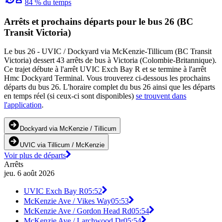
84 % du temps
Arrêts et prochains départs pour le bus 26 (BC
Transit Victoria)
Le bus 26 - UVIC / Dockyard via McKenzie-Tillicum (BC Transit
Victoria) dessert 43 arrêts de bus à Victoria (Colombie-Britannique).
Ce trajet débute à l'arrêt UVIC Exch Bay R et se termine à l'arrêt
Hmc Dockyard Terminal. Vous trouverez ci-dessous les prochains
départs du bus 26. L'horaire complet du bus 26 ainsi que les départs
en temps réel (si ceux-ci sont disponibles)
se trouvent dans
l'application
.
Dockyard via McKenzie / Tillicum
UVIC via Tillicum / McKenzie
Voir plus de départs
Arrêts
jeu. 6 août 2026
UVIC Exch Bay R
05:52
McKenzie Ave / Vikes Way
05:53
McKenzie Ave / Gordon Head Rd
05:54
McKenzie Ave / Larchwood Dr
05:54