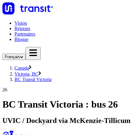
Vision
Régions
Partenaires
Blogue
Français
Canada
Victoria, BC
BC Transit Victoria
26
BC Transit Victoria : bus 26
UVIC / Dockyard via McKenzie-Tillicum