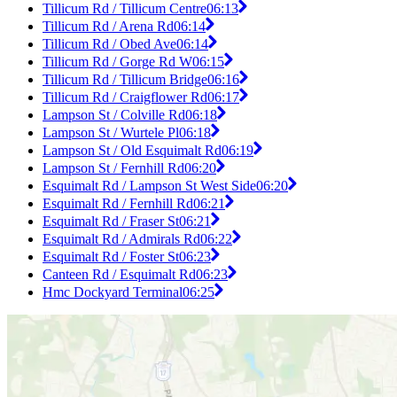
Tillicum Rd / Tillicum Centre
06:13
Tillicum Rd / Arena Rd
06:14
Tillicum Rd / Obed Ave
06:14
Tillicum Rd / Gorge Rd W
06:15
Tillicum Rd / Tillicum Bridge
06:16
Tillicum Rd / Craigflower Rd
06:17
Lampson St / Colville Rd
06:18
Lampson St / Wurtele Pl
06:18
Lampson St / Old Esquimalt Rd
06:19
Lampson St / Fernhill Rd
06:20
Esquimalt Rd / Lampson St West Side
06:20
Esquimalt Rd / Fernhill Rd
06:21
Esquimalt Rd / Fraser St
06:21
Esquimalt Rd / Admirals Rd
06:22
Esquimalt Rd / Foster St
06:23
Canteen Rd / Esquimalt Rd
06:23
Hmc Dockyard Terminal
06:25