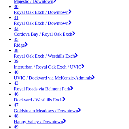
Majestic / Downtown
30
Royal Oak Exch / Downtown
31
Royal Oak Exch / Downtown
32
Cordova Bay / Royal Oak Exch
35
Ridge
38
Royal Oak Exch / Westhills Exch
39
Interurban / Royal Oak Exch / UVIC
40
UVIC / Dockyard via McKenzie-Admirals
43
Royal Roads via Belmont Park
46
Dockyard / Westhills Exch
47
Goldstream Meadows / Downtown
48
Happy Valley / Downtown
49