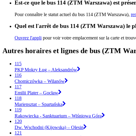
Est-ce que le bus 114 (ZTM Warszawa) est présen
Pour connaître le statut actuel du bus 114 (ZTM Warszawa),
re
Quel est l'arrêt de bus 114 (ZTM Warszawa) le p
Ouvrez l'appli
pour voir votre emplacement sur la carte et trouve
Autres horaires et lignes de bus (ZTM Wa
115
PKP Mokry Ług – Aleksandrów
116
Chomiczówka – Wilanów
117
Emilii Plater – Gocław
118
Mariensztat – Spartańska
119
Rakowiecka - Sanktuarium – Wiśniowa Góra
120
Dw. Wschodni (Kijowska) – Olesin
121