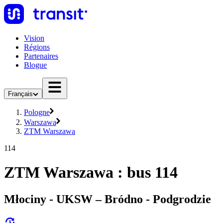
Vision
Régions
Partenaires
Blogue
Français
Pologne
Warszawa
ZTM Warszawa
114
ZTM Warszawa : bus 114
Młociny - UKSW – Bródno - Podgrodzie