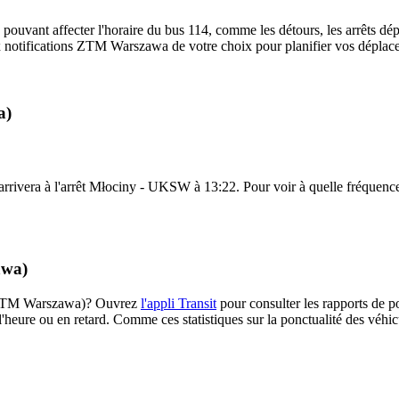
 pouvant affecter l'horaire du bus 114, comme les détours, les arrêts dép
 notifications ZTM Warszawa de votre choix pour planifier vos déplaceme
a)
rrivera à l'arrêt Młociny - UKSW à 13:22. Pour voir à quelle fréquence le
awa)
14 (ZTM Warszawa)? Ouvrez
l'appli Transit
pour consulter les rapports de p
l'heure ou en retard. Comme ces statistiques sur la ponctualité des véhicu