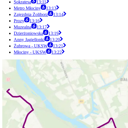
Sokratesa
13:11
Metro Młociny
13:13
Zajezdnia Żoliborz
13:14
Prozy
13:16
Muzealna
13:17
Dzierżoniowska
13:19
Anny Jagiellonki
13:20
Żubrowa - UKSW
13:21
Młociny - UKSW
13:22