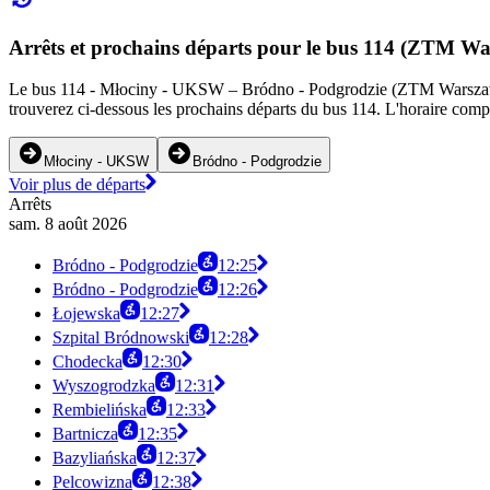
Arrêts et prochains départs pour le bus 114 (ZTM W
Le bus 114 - Młociny - UKSW – Bródno - Podgrodzie (ZTM Warszawa) d
trouverez ci-dessous les prochains départs du bus 114. L'horaire compl
Młociny - UKSW
Bródno - Podgrodzie
Voir plus de départs
Arrêts
sam. 8 août 2026
Bródno - Podgrodzie
12:25
Bródno - Podgrodzie
12:26
Łojewska
12:27
Szpital Bródnowski
12:28
Chodecka
12:30
Wyszogrodzka
12:31
Rembielińska
12:33
Bartnicza
12:35
Bazyliańska
12:37
Pelcowizna
12:38