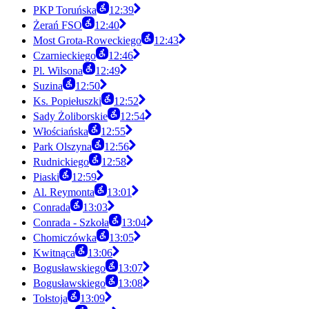
PKP Toruńska
12:39
Żerań FSO
12:40
Most Grota-Roweckiego
12:43
Czarnieckiego
12:46
Pl. Wilsona
12:49
Suzina
12:50
Ks. Popiełuszki
12:52
Sady Żoliborskie
12:54
Włościańska
12:55
Park Olszyna
12:56
Rudnickiego
12:58
Piaski
12:59
Al. Reymonta
13:01
Conrada
13:03
Conrada - Szkoła
13:04
Chomiczówka
13:05
Kwitnąca
13:06
Bogusławskiego
13:07
Bogusławskiego
13:08
Tołstoja
13:09