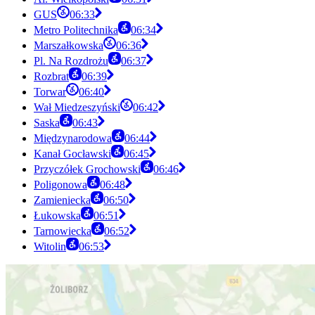
GUS
06:33
Metro Politechnika
06:34
Marszałkowska
06:36
Pl. Na Rozdrożu
06:37
Rozbrat
06:39
Torwar
06:40
Wał Miedzeszyński
06:42
Saska
06:43
Międzynarodowa
06:44
Kanał Gocławski
06:45
Przyczółek Grochowski
06:46
Poligonowa
06:48
Zamieniecka
06:50
Łukowska
06:51
Tarnowiecka
06:52
Witolin
06:53