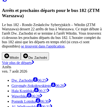
Arrêts et prochains départs pour le bus 182 (ZTM
Warszawa)
Le bus 182 - Rondo Zesłańców Syberyjskich – Witolin (ZTM
Warszawa) dessert 22 arrêts de bus à Warszawa. Ce trajet débute à
l'arrêt Dw. Zachodni et se termine à l'arrêt Witolin. Vous trouverez
ci-dessous les prochains départs du bus 182. L'horaire complet du
bus 182 ainsi que les départs en temps réel (si ceux-ci sont
disponibles)
se trouvent dans l'application
.
Witolin
Dw. Zachodni
Voir plus de départs
Arrêts
ven. 7 août 2026
Dw. Zachodni
06:25
Grzymały-Sokołowskiego
06:26
Hala Kopińska
06:27
Wawelska
06:28
Pomnik Lotnika
06:30
Al. Wielkopolski
06:31