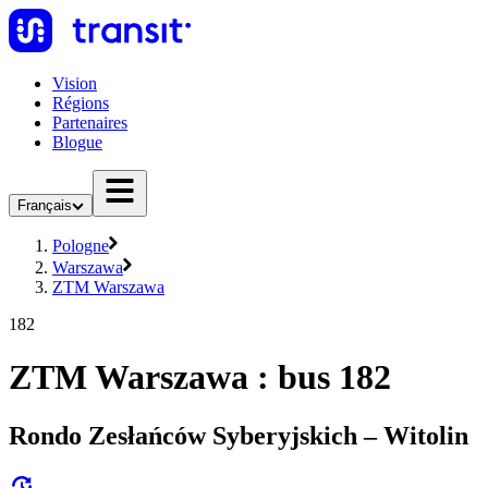
Vision
Régions
Partenaires
Blogue
Français
Pologne
Warszawa
ZTM Warszawa
182
ZTM Warszawa : bus 182
Rondo Zesłańców Syberyjskich – Witolin