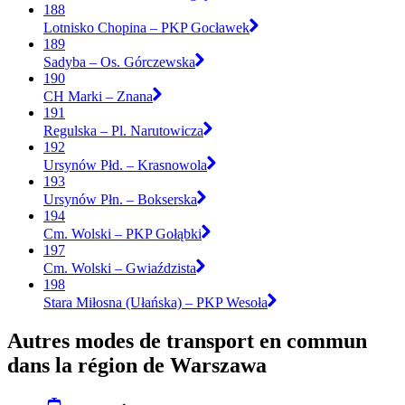
188
Lotnisko Chopina – PKP Gocławek
189
Sadyba – Os. Górczewska
190
CH Marki – Znana
191
Regulska – Pl. Narutowicza
192
Ursynów Płd. – Krasnowola
193
Ursynów Płn. – Bokserska
194
Cm. Wolski – PKP Gołąbki
197
Cm. Wolski – Gwiaździsta
198
Stara Miłosna (Ułańska) – PKP Wesoła
Autres modes de transport en commun
dans la région de Warszawa