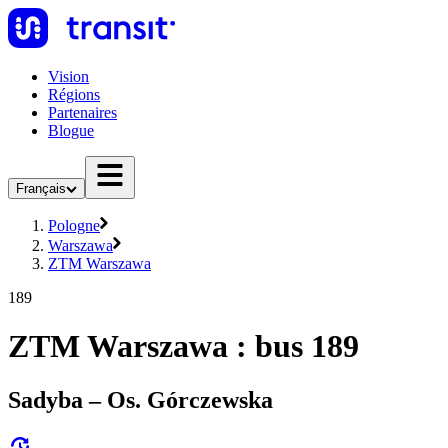
Vision
Régions
Partenaires
Blogue
Français
Pologne
Warszawa
ZTM Warszawa
189
ZTM Warszawa : bus 189
Sadyba – Os. Górczewska