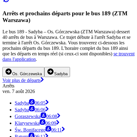
Arrêts et prochains départs pour le bus 189 (ZTM
Warszawa)
Le bus 189 - Sadyba – Os. Górczewska (ZTM Warszawa) dessert
40 arrêts de bus à Warszawa. Ce trajet débute à l'arrêt Sadyba et se
termine à l'arrêt Os. Górczewska. Vous trouverez ci-dessous les
prochains départs du bus 189. L'horaire complet du bus 189 ainsi
que les départs en temps réel (si ceux-ci sont disponibles)
se trouvent
dans l'application
.
Os. Górczewska
Sadyba
Voir plus de départs
Arrêts
ven. 7 août 2026
Sadyba
06:05
Sadyba
06:06
Goraszewska
06:08
Klarysewska
06:09
Św. Bonifacego
06:11
Batumi
06:12