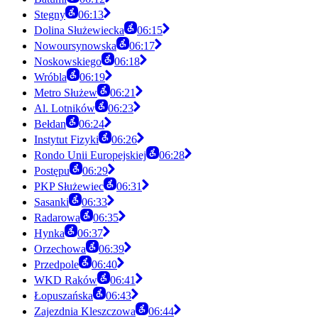
Stegny
06:13
Dolina Służewiecka
06:15
Nowoursynowska
06:17
Noskowskiego
06:18
Wróbla
06:19
Metro Służew
06:21
Al. Lotników
06:23
Bełdan
06:24
Instytut Fizyki
06:26
Rondo Unii Europejskiej
06:28
Postępu
06:29
PKP Służewiec
06:31
Sasanki
06:33
Radarowa
06:35
Hynka
06:37
Orzechowa
06:39
Przedpole
06:40
WKD Raków
06:41
Łopuszańska
06:43
Zajezdnia Kleszczowa
06:44