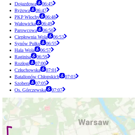
Dojazdowa
06:45
Ryżowa
06:47
PKP Włochy
06:48
Wałowicka
06:49
Parowcowa
06:50
Ciepłownia Wola
06:53
Synów Pułku
06:55
Hala Wola
06:57
Raginisa
06:59
Rozłogi
07:00
Człuchowska
07:01
Batalionów Chłopskich
07:03
Szobera
07:05
Os. Górczewska
07:07