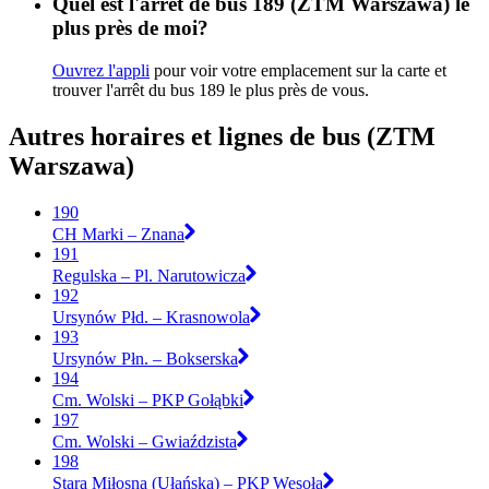
Quel est l'arrêt de bus 189 (ZTM Warszawa) le
plus près de moi?
Ouvrez l'appli
pour voir votre emplacement sur la carte et
trouver l'arrêt du bus 189 le plus près de vous.
Autres horaires et lignes de bus (ZTM
Warszawa)
190
CH Marki – Znana
191
Regulska – Pl. Narutowicza
192
Ursynów Płd. – Krasnowola
193
Ursynów Płn. – Bokserska
194
Cm. Wolski – PKP Gołąbki
197
Cm. Wolski – Gwiaździsta
198
Stara Miłosna (Ułańska) – PKP Wesoła