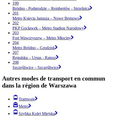
199
Bródno - Podgrodzie – Rembertów - Strzelnica
201
Metro Księcia Janusza – Nowe Bemowo
202
PKP Gocławek – Metro Stadion Narodowy
203
Fort Wawrzyszew – Metro Młociny
204
Metro Bródno – Grodzisk
207
Regulska – Ursus - Ratusz
208
Szczęśliwice – Szczęśliwice
Autres modes de transport en commun
dans la région de Warszawa
Tramwaje
Metro
Szybka Kolej Miejska