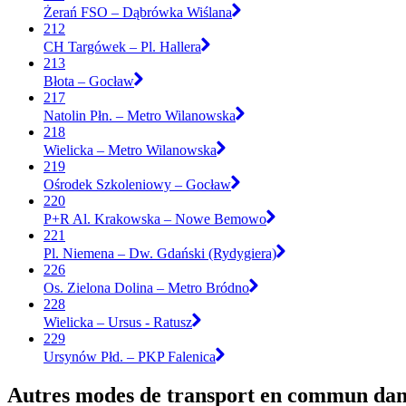
Żerań FSO – Dąbrówka Wiślana
212
CH Targówek – Pl. Hallera
213
Błota – Gocław
217
Natolin Płn. – Metro Wilanowska
218
Wielicka – Metro Wilanowska
219
Ośrodek Szkoleniowy – Gocław
220
P+R Al. Krakowska – Nowe Bemowo
221
Pl. Niemena – Dw. Gdański (Rydygiera)
226
Os. Zielona Dolina – Metro Bródno
228
Wielicka – Ursus - Ratusz
229
Ursynów Płd. – PKP Falenica
Autres modes de transport en commun dan