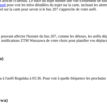
affiché ci-dessus. Le tracé du trajet montre une vue d'ensemble de tou
ppli
pour voir les infos détaillées du trajet sur la carte, incluant les aler
 sur la carte pour savoir si le bus 207 s'approche de votre arrêt.
 pouvant affecter l'horaire du bus 207, comme les détours, les arrêts dép
 notifications ZTM Warszawa de votre choix pour planifier vos déplaceme
a)
a à l'arrêt Regulska à 05:36. Pour voir à quelle fréquence les prochains t
awa)