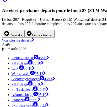
Arrêts et prochains départs pour le bus 207 (ZTM W
Le bus 207 - Regulska – Ursus - Ratusz (ZTM Warszawa) dessert 24 arrê
départs du bus 207. L'horaire complet du bus 207 ainsi que les départs
Regulska
Ursus - Ratusz
Voir plus de départs
Arrêts
jeu. 6 août 2026
Ursus - Ratusz
05:08
PKP Ursus
05:10
Lalki
05:11
Warszawska
05:13
Gierdziejewskiego
05:14
PKP Ursus
05:16
Pl. Tysiąclecia
05:17
Adamieckiego
05:19
Szancera
05:21
Skoroszewska
05:22