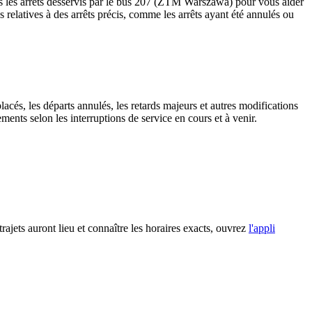
s les arrêts desservis par le bus 207 (ZTM Warszawa) pour vous aider
tes relatives à des arrêts précis, comme les arrêts ayant été annulés ou
lacés, les départs annulés, les retards majeurs et autres modifications
nts selon les interruptions de service en cours et à venir.
rajets auront lieu et connaître les horaires exacts, ouvrez
l'appli