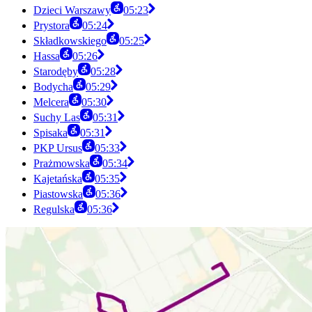
Dzieci Warszawy
05:23
Prystora
05:24
Składkowskiego
05:25
Hassa
05:26
Starodęby
05:28
Bodycha
05:29
Melcera
05:30
Suchy Las
05:31
Spisaka
05:31
PKP Ursus
05:33
Prażmowska
05:34
Kajetańska
05:35
Piastowska
05:36
Regulska
05:36