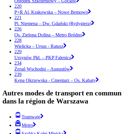
Ośrodek Szkoleniowy – Gocław
220
P+R Al. Krakowska – Nowe Bemowo
221
Pl. Niemena – Dw. Gdański (Rydygiera)
226
Os. Zielona Dolina – Metro Bródno
228
Wielicka – Ursus - Ratusz
229
Ursynów Płd. – PKP Falenica
234
Żerań Wschodni – Augustów
239
Kępa Okrzewska - Cmentarz – Os. Kabaty
Autres modes de transport en commun
dans la région de Warszawa
Tramwaje
Metro
Szybka Kolej Miejska