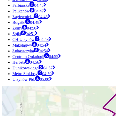
Farbiarska
04:45
Pelikanów
04:47
Łagiewnicka
04:48
Bogatki
04:49
Żołny
04:50
Sójki
04:51
CH Ursynów
04:53
Makolągwy
04:54
Łukaszczyka
04:54
Centrum Onkologii
04:55
Herbsta
04:56
Dunikowskiego
04:57
Metro Stokłosy
04:59
Ursynów Płd.
05:00