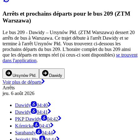
Arrêts et prochains départs pour le bus 209 (ZTM
Warszawa)
Le bus 209 - Dawidy – Ursynów Płd. (ZTM Warszawa) dessert 20
arrêts de bus à Warszawa. Ce trajet débute à l'arrêt Dawidy et se
termine à l'arrêt Ursynów Płd. Vous trouverez ci-dessous les
prochains départs du bus 209. L'horaire complet du bus 209 ainsi
que les départs en temps réel (si ceux-ci sont disponibles)
se trouvent
dans l'application
.
Ursynów Płd.
Dawidy
Voir plus de départs
Arrêts
jeu. 6 août 2026
Dawidy
04:40
Dawidy
04:41
PKP Dawidy
04:42
Kórnicka
04:43
Sarabandy
04:44
Jeziorki Płn.
04:44