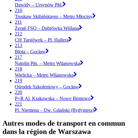
Dawidy – Ursynów Płd.
210
Truskaw Skibińskiego – Metro Młociny
211
Żerań FSO – Dąbrówka Wiślana
212
CH Targówek – Pl. Hallera
213
Błota – Gocław
217
Natolin Płn. – Metro Wilanowska
218
Wielicka – Metro Wilanowska
219
Ośrodek Szkoleniowy – Gocław
220
P+R Al. Krakowska – Nowe Bemowo
221
Pl. Niemena – Dw. Gdański (Rydygiera)
Autres modes de transport en commun
dans la région de Warszawa