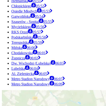
Hetmańska
05:51
Chłopickiego
05:52
Osiedle Młodych
05:53
Garwolińska
05:54
Szaserów - Szpital
05:55
Mycielskiego
05:56
RKS Orzeł
05:57
Podskarbińska
05:58
Terespolska
05:59
Mińska
06:00
Chodakowska
06:01
Żupnicza
06:02
Dw. Wschodni (Lubelska)
06:03
Lubelska
06:04
Al. Zieleniecka
06:05
Metro Stadion Narodowy
06:07
Metro Stadion Narodowy
06:09