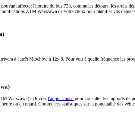
 pouvant affecter l'horaire du bus 733, comme les détours, les arrêts dép
 notifications ZTM Warszawa de votre choix pour planifier vos déplaceme
a)
rivera à l'arrêt Młochów à 12:48. Pour voir à quelle fréquence les procha
awa)
33 (ZTM Warszawa)? Ouvrez
l'appli Transit
pour consulter les rapports de p
l'heure ou en retard. Comme ces statistiques sur la ponctualité des véhicu