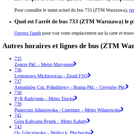
Pour connaître le statut actuel du bus 733 (ZTM Warszawa),
re
Quel est l'arrêt de bus 733 (ZTM Warszawa) le p
Ouvrez l'appli
pour voir votre emplacement sur la carte et trouve
Autres horaires et lignes de bus (ZTM Wa
735
Zegrze Płd. – Metro Marymont
736
Legionowo Mickiewicza – Żerań FSO
737
Antoninów Cm. Południowy - Brama Płd. – Ursynów Płn.
738
P+R Radzymin – Metro Trocka
739
Piaseczno Julianowska - Cmentarz – Metro Wilanowska
742
Góra Kalwaria Rynek – Metro Kabaty
743
Os. Górczewska – Wolica k. Płochocina