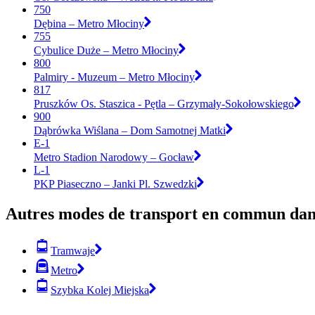
750
Dębina – Metro Młociny
755
Cybulice Duże – Metro Młociny
800
Palmiry - Muzeum – Metro Młociny
817
Pruszków Os. Staszica - Pętla – Grzymały-Sokołowskiego
900
Dąbrówka Wiślana – Dom Samotnej Matki
E-1
Metro Stadion Narodowy – Gocław
L-1
PKP Piaseczno – Janki Pl. Szwedzki
Autres modes de transport en commun dan
Tramwaje
Metro
Szybka Kolej Miejska