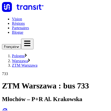
Vision
Régions
Partenaires
Blogue
Français
Pologne
Warszawa
ZTM Warszawa
733
ZTM Warszawa : bus 733
Młochów – P+R Al. Krakowska