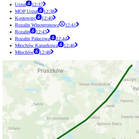
Urzut
12:37
MOP Urzut
12:38
Kostowiec
12:40
Rozalin Winogronowa
12:41
Rozalin
12:43
Rozalin Pałacowa
12:44
Młochów Kanarkowa
12:46
Młochów
12:48