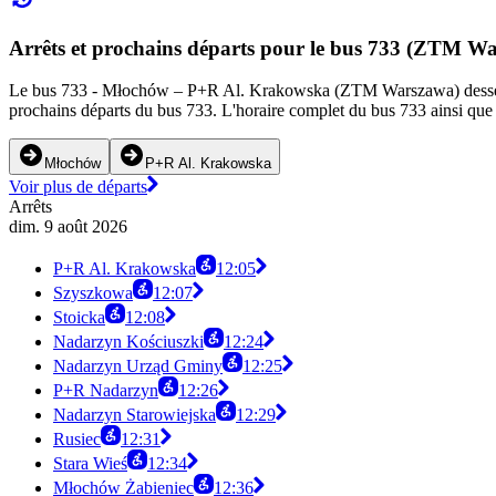
Arrêts et prochains départs pour le bus 733 (ZTM W
Le bus 733 - Młochów – P+R Al. Krakowska (ZTM Warszawa) dessert 18
prochains départs du bus 733. L'horaire complet du bus 733 ainsi que l
Młochów
P+R Al. Krakowska
Voir plus de départs
Arrêts
dim. 9 août 2026
P+R Al. Krakowska
12:05
Szyszkowa
12:07
Stoicka
12:08
Nadarzyn Kościuszki
12:24
Nadarzyn Urząd Gminy
12:25
P+R Nadarzyn
12:26
Nadarzyn Starowiejska
12:29
Rusiec
12:31
Stara Wieś
12:34
Młochów Żabieniec
12:36