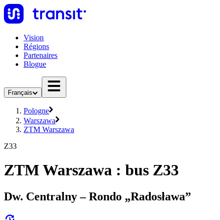
Vision
Régions
Partenaires
Blogue
Français
Pologne
Warszawa
ZTM Warszawa
Z33
ZTM Warszawa : bus Z33
Dw. Centralny – Rondo „Radosława”