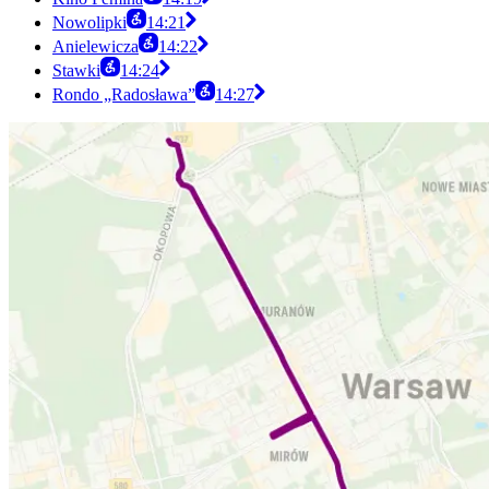
Nowolipki
14:21
Anielewicza
14:22
Stawki
14:24
Rondo „Radosława”
14:27