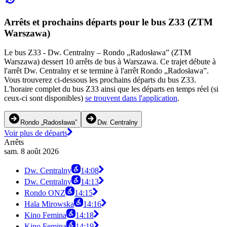
Arrêts et prochains départs pour le bus Z33 (ZTM
Warszawa)
Le bus Z33 - Dw. Centralny – Rondo „Radosława” (ZTM
Warszawa) dessert 10 arrêts de bus à Warszawa. Ce trajet débute à
l'arrêt Dw. Centralny et se termine à l'arrêt Rondo „Radosława”.
Vous trouverez ci-dessous les prochains départs du bus Z33.
L'horaire complet du bus Z33 ainsi que les départs en temps réel (si
ceux-ci sont disponibles)
se trouvent dans l'application
.
Rondo „Radosława”
Dw. Centralny
Voir plus de départs
Arrêts
sam. 8 août 2026
Dw. Centralny
14:08
Dw. Centralny
14:13
Rondo ONZ
14:15
Hala Mirowska
14:16
Kino Femina
14:18
Kino Femina
14:19