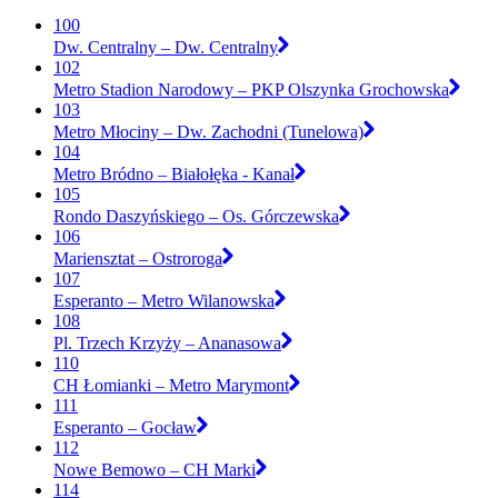
100
Dw. Centralny – Dw. Centralny
102
Metro Stadion Narodowy – PKP Olszynka Grochowska
103
Metro Młociny – Dw. Zachodni (Tunelowa)
104
Metro Bródno – Białołęka - Kanał
105
Rondo Daszyńskiego – Os. Górczewska
106
Mariensztat – Ostroroga
107
Esperanto – Metro Wilanowska
108
Pl. Trzech Krzyży – Ananasowa
110
CH Łomianki – Metro Marymont
111
Esperanto – Gocław
112
Nowe Bemowo – CH Marki
114