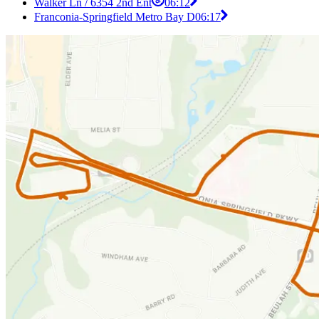
Walker Ln / 6354 2nd Ent
06:12
Franconia-Springfield Metro Bay D
06:17