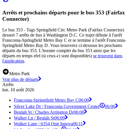
Arrêts et prochains départs pour le bus 353 (Fairfax
Connector)
Le bus 353 - Tags Springfield Circ Metro Park (Fairfax Connector)
dessert 7 arrêts de bus à Washington D.C. Ce trajet débute à l'arrêt
Franconia-Springfield Metro Bay C et se termine à l'arrêt Franconia-
Springfield Metro Bay D. Vous trouverez ci-dessous les prochains
départs du bus 353. L'horaire complet du bus 353 ainsi que les
départs en temps réel (si ceux-ci sont disponibles)
se trouvent dans
l'application
.
Metro Park
Voir plus de départs
Arrêts
lun. 10 août 2026
Franconia-Springfield Metro Bay C
06:00
Silver Lake Dr / Franconia Government Center
06:06
Beulah St / Charles Arrington Dr
06:08
Walker Ln / Beulah St
06:09
Walker Lane / 6354 Opp Innova
06:11