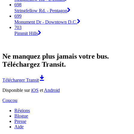
698
Stringfellow Rd. - Pentagon
699
Monument Dr - Downtown D.C.
703
Pimmit Hills
Ne manquez plus jamais votre bus.
Téléchargez Transit.
Télécharger Transit
Disponible sur
iOS
et
Android
Coucou
Régions
Blogue
Presse
Aide