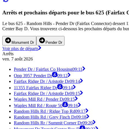
Arrêts et prochains départs pour le bus 625 (Fairfax 
Le bus 625 - Random Hills - Pender Dr (Fairfax Connector) dessert 11 
Center Bay D. Vous trouverez ci-dessous les prochains départs du bus 
Monument Dr
Pender Dr
Voir plus de départs
Arrêts
ven. 7 août 2026
Pender Dr / Fairfax Co Housing
09:11
Opp 3957 Pender Dr
09:12
Fairfax Ridge Dr / Aristotle Dr
09:14
11355 Fairfax Ridge Dr
09:14
Fairfax Ridge Dr / Aristotle Dr
09:15
Waples Mill Rd / Pender Dr
09:15
Waples Mill Rd / Route 50
09:16
Random Hills Rd / Ridge Top Rd
09:17
Random Hills Rd / Grey Finch Dr
09:18
Random Hills Rr / Summit Corner Dr
09:20