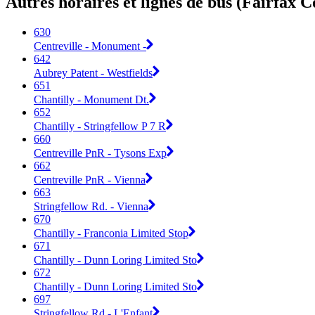
Autres horaires et lignes de bus (Fairfax 
630
Centreville - Monument -
642
Aubrey Patent - Westfields
651
Chantilly - Monument Dt.
652
Chantilly - Stringfellow P 7 R
660
Centreville PnR - Tysons Exp
662
Centreville PnR - Vienna
663
Stringfellow Rd. - Vienna
670
Chantilly - Franconia Limited Stop
671
Chantilly - Dunn Loring Limited Sto
672
Chantilly - Dunn Loring Limited Sto
697
Stringfellow Rd - L'Enfant