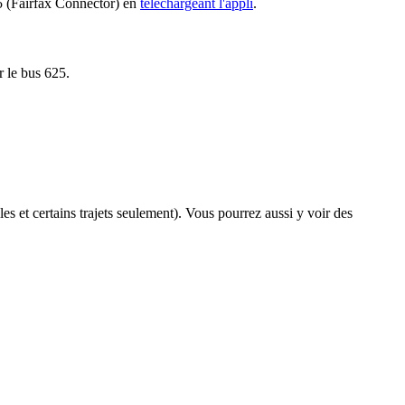
25 (Fairfax Connector) en
téléchargeant l'appli
.
r le bus 625.
les et certains trajets seulement). Vous pourrez aussi y voir des