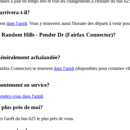
 mises à jour en temps réel et voir les changements à l'horaire du bus 6
rrivera-t-il?
hent
dans l'appli
. Vous y trouverez aussi l'horaire des départs à venir pou
5 - Random Hills - Pender Dr (Fairfax Connector)?
 généralement achalandée?
airfax Connector) se trouvent
dans l'appli
(disponibles pour certaines vil
sentement en service?
rendez-vous dans l'appli
.
e plus près de moi?
r l'arrêt du bus 625 le plus près de vous.