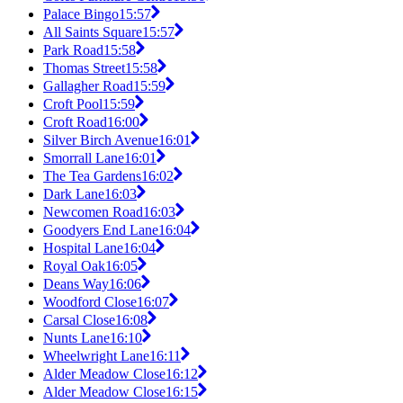
Palace Bingo
15:57
All Saints Square
15:57
Park Road
15:58
Thomas Street
15:58
Gallagher Road
15:59
Croft Pool
15:59
Croft Road
16:00
Silver Birch Avenue
16:01
Smorrall Lane
16:01
The Tea Gardens
16:02
Dark Lane
16:03
Newcomen Road
16:03
Goodyers End Lane
16:04
Hospital Lane
16:04
Royal Oak
16:05
Deans Way
16:06
Woodford Close
16:07
Carsal Close
16:08
Nunts Lane
16:10
Wheelwright Lane
16:11
Alder Meadow Close
16:12
Alder Meadow Close
16:15