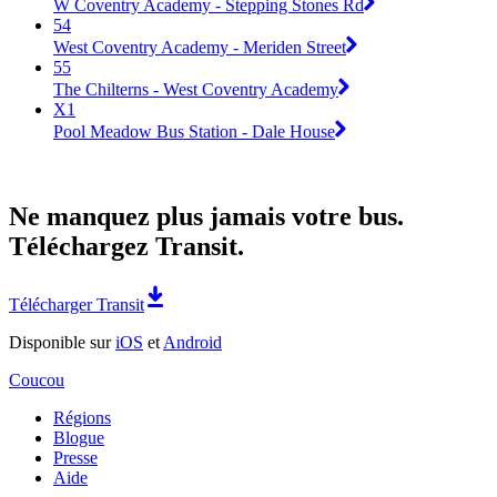
W Coventry Academy - Stepping Stones Rd
54
West Coventry Academy - Meriden Street
55
The Chilterns - West Coventry Academy
X1
Pool Meadow Bus Station - Dale House
Ne manquez plus jamais votre bus.
Téléchargez Transit.
Télécharger Transit
Disponible sur
iOS
et
Android
Coucou
Régions
Blogue
Presse
Aide