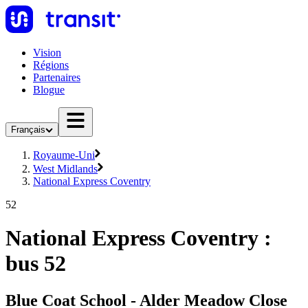
Vision
Régions
Partenaires
Blogue
Français
Royaume-Uni
West Midlands
National Express Coventry
52
National Express Coventry :
bus 52
Blue Coat School - Alder Meadow Close