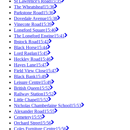
St Lawrence's Road
15:35
The Wheatsheaf
15:36
Parkstone Road
15:36
Dovedale Avenue
15:38
Vinecote Road
15:39
Longford Square
15:40
The Longford Engine
15:41
Ibstock Road
15:42
Black Horse
15:44
Lord Raglan
15:45
Heckley Road
15:46
Hayes Lane
15:47
Field View Close
15:47
Black Bank
15:49
Leisure Centre
15:49
British Queen
15:52
Railway Station
15:52
Little Chapel
15:52
Nicholas Chamberlaine School
15:53
Alexander Road
15:55
Cemetery
15:55
Orchard Street
15:56
Coles Furniture Centre
15:56