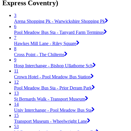
Express Coventry)
3
Arena Shopping Pk - Warwickshire Shopping Pk
6
Pool Meadow Bus Sta - Tanyard Farm Terminus
7
Hawkes Mill Lane - Riley Square
8
Cross Point - The Chilterns
9
Hosp Interchange - Bishop Ullathorne Sch
11
Crown Hotel - Pool Meadow Bus Station
12
Pool Meadow Bus Sta - Prior Deram Park
13
St Bernards Walk - Transport Museum
14
Univ Interchange - Pool Meadow Bus Sta
15
Transport Museum - Wheelwright Lane
53