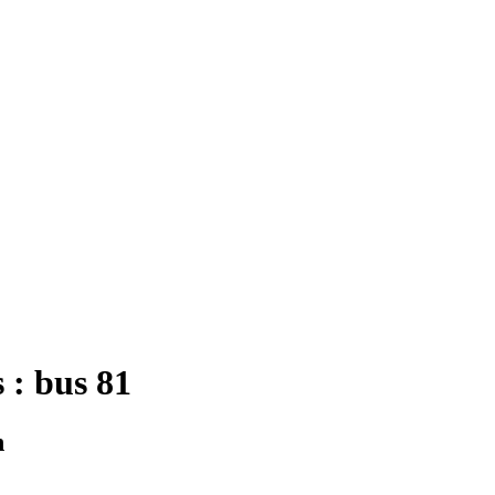
 : bus 81
n