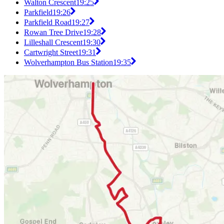
Walton Crescent
19:25
Parkfield
19:26
Parkfield Road
19:27
Rowan Tree Drive
19:28
Lilleshall Crescent
19:30
Cartwright Street
19:31
Wolverhampton Bus Station
19:35