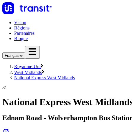
Vision
Régions
Partenaires
Blogue
Français
Royaume-Uni
West Midlands
National Express West Midlands
81
National Express West Midlands
Ednam Road - Wolverhampton Bus Statio