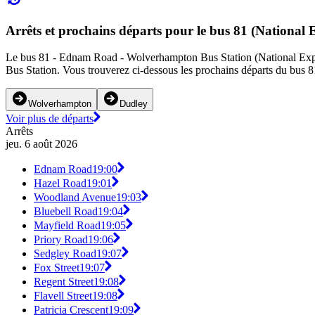
Arrêts et prochains départs pour le bus 81 (National
Le bus 81 - Ednam Road - Wolverhampton Bus Station (National Expres
Bus Station. Vous trouverez ci-dessous les prochains départs du bus 81
Wolverhampton
Dudley
Voir plus de départs
Arrêts
jeu. 6 août 2026
Ednam Road
19:00
Hazel Road
19:01
Woodland Avenue
19:03
Bluebell Road
19:04
Mayfield Road
19:05
Priory Road
19:06
Sedgley Road
19:07
Fox Street
19:07
Regent Street
19:08
Flavell Street
19:08
Patricia Crescent
19:09