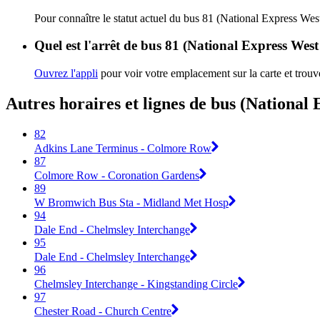
Pour connaître le statut actuel du bus 81 (National Express We
Quel est l'arrêt de bus 81 (National Express West
Ouvrez l'appli
pour voir votre emplacement sur la carte et trouve
Autres horaires et lignes de bus (National
82
Adkins Lane Terminus - Colmore Row
87
Colmore Row - Coronation Gardens
89
W Bromwich Bus Sta - Midland Met Hosp
94
Dale End - Chelmsley Interchange
95
Dale End - Chelmsley Interchange
96
Chelmsley Interchange - Kingstanding Circle
97
Chester Road - Church Centre