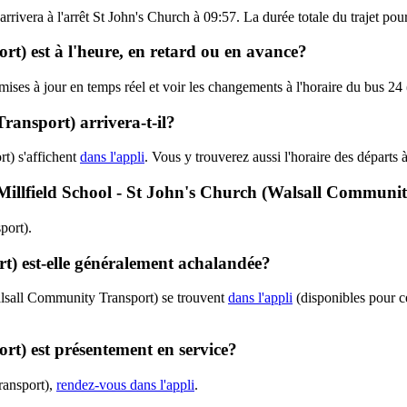
t arrivera à l'arrêt St John's Church à 09:57. La durée totale du trajet 
t) est à l'heure, en retard ou en avance?
s mises à jour en temps réel et voir les changements à l'horaire du bus
ansport) arrivera-t-il?
t) s'affichent
dans l'appli
. Vous y trouverez aussi l'horaire des départs 
 - Millfield School - St John's Church (Walsall Communi
port).
t) est-elle généralement achalandée?
alsall Community Transport) se trouvent
dans l'appli
(disponibles pour ce
rt) est présentement en service?
ransport),
rendez-vous dans l'appli
.