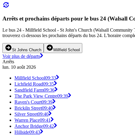
Arrêts et prochains départs pour le bus 24 (Walsall
Le bus 24 - Millfield School - St John's Church (Walsall Community Tra
trouverez ci-dessous les prochains départs du bus 24. L'horaire comple
St Johns Church
Millfield School
Voir plus de départs
Arrêts
lun. 10 août 2026
Millfield School
09:33
Lichfield Road
09:35
Sandfield Farm
09:36
The Park View Centre
09:39
Raven's Court
09:39
Brickiln Street
09:40
Silver Street
09:40
Warren Place
09:41
Anchor Bridge
09:42
Hillside
09:43