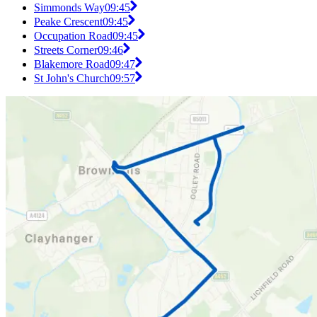
Simmonds Way
09:45
Peake Crescent
09:45
Occupation Road
09:45
Streets Corner
09:46
Blakemore Road
09:47
St John's Church
09:57