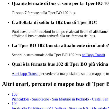
Quante fermate di bus ci sono per la Tper BO 1
Ci sono 7 fermate sulla Tper BO 102 bus.
È affollata di solito la 102 bus di Tper BO?
Puoi trovare informazioni in tempo reale sui livelli di affolla
affollato il bus quando arriverà alla tua fermata del bus.
La Tper BO 102 bus sta attualmente circolando
Scopri lo stato attuale della Tper BO 102 bus
nell'app Transit
.
Qual è la fermata bus 102 di Tper BO più vicina
Apri l'app Transit
per vedere la tua posizione su una mappa e tro
Altri orari, percorsi e mappe bus di Tper
103
Piancaldoli - Sassoleone - San Martino in Pedriolo - Castel San
104
Imola Via Di Vittorio - (Z.I. Selice) - Stazione F.S. - Ospedale