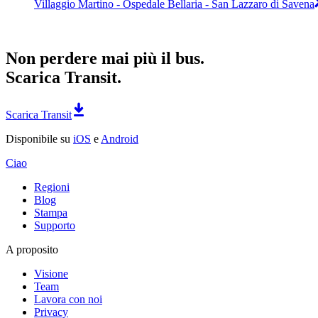
Villaggio Martino - Ospedale Bellaria - San Lazzaro di Savena
Non perdere mai più il bus.
Scarica Transit.
Scarica Transit
Disponibile su
iOS
e
Android
Ciao
Regioni
Blog
Stampa
Supporto
A proposito
Visione
Team
Lavora con noi
Privacy