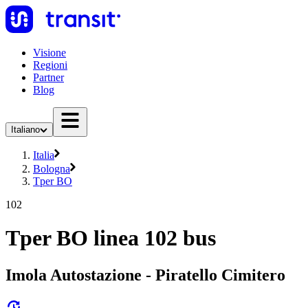
Visione
Regioni
Partner
Blog
Italiano
Italia
Bologna
Tper BO
102
Tper BO linea 102 bus
Imola Autostazione - Piratello Cimitero