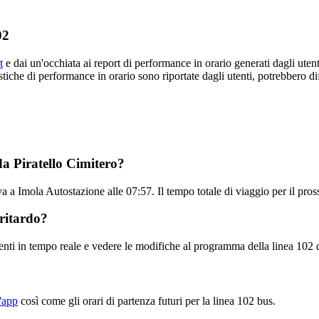
02
t
e dai un'occhiata ai report di performance in orario generati dagli utenti
tistiche di performance in orario sono riportate dagli utenti, potrebbero di
a Piratello Cimitero?
iva a Imola Autostazione alle 07:57. Il tempo totale di viaggio per il pr
 ritardo?
enti in tempo reale e vedere le modifiche al programma della linea 10
l'app
così come gli orari di partenza futuri per la linea 102 bus.