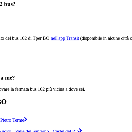
02 bus?
mento del bus 102 di Tper BO
nell'app Transit
(disponibile in alcune città 
?
 a me?
vare la fermata bus 102 più vicina a dove sei.
 BO
 Pietro Terme
 Nuovo - Valle del Santerno - Castel del Rio