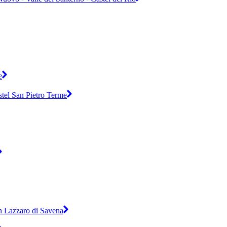
e
astel San Pietro Terme
an Lazzaro di Savena