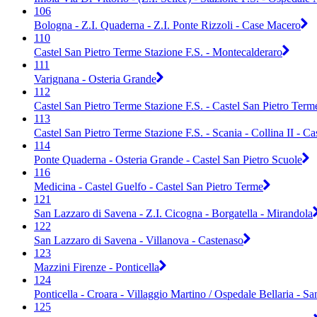
106
Bologna - Z.I. Quaderna - Z.I. Ponte Rizzoli - Case Macero
110
Castel San Pietro Terme Stazione F.S. - Montecalderaro
111
Varignana - Osteria Grande
112
Castel San Pietro Terme Stazione F.S. - Castel San Pietro Term
113
Castel San Pietro Terme Stazione F.S. - Scania - Collina II - C
114
Ponte Quaderna - Osteria Grande - Castel San Pietro Scuole
116
Medicina - Castel Guelfo - Castel San Pietro Terme
121
San Lazzaro di Savena - Z.I. Cicogna - Borgatella - Mirandola
122
San Lazzaro di Savena - Villanova - Castenaso
123
Mazzini Firenze - Ponticella
124
Ponticella - Croara - Villaggio Martino / Ospedale Bellaria - S
125