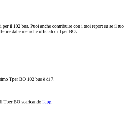
 per il 102 bus. Puoi anche contribuire con i tuoi report su se il tuo
fferire dalle metriche ufficiali di Tper BO.
ossimo Tper BO 102 bus è di 7.
2 di Tper BO scaricando
l'app
.