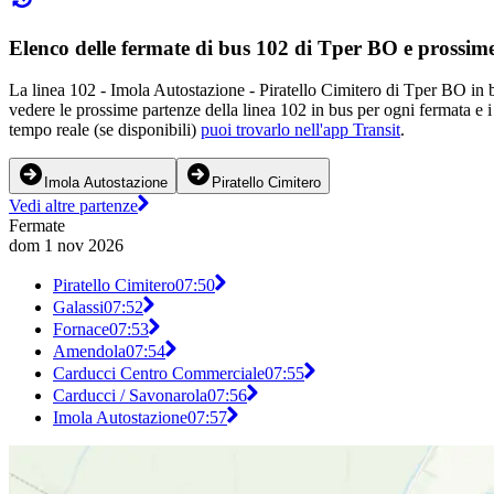
Elenco delle fermate di bus 102 di Tper BO e prossim
La linea 102 - Imola Autostazione - Piratello Cimitero di Tper BO in b
vedere le prossime partenze della linea 102 in bus per ogni fermata e i
tempo reale (se disponibili)
puoi trovarlo nell'app Transit
.
Imola Autostazione
Piratello Cimitero
Vedi altre partenze
Fermate
dom 1 nov 2026
Piratello Cimitero
07:50
Galassi
07:52
Fornace
07:53
Amendola
07:54
Carducci Centro Commerciale
07:55
Carducci / Savonarola
07:56
Imola Autostazione
07:57