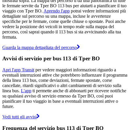
mostrata sopra. La mappa del percorso ti dà una panoramica di tutte
le fermate servite da Tper BO 113 bus per aiutarti a pianificare il tuo
viaggio con Tper BO.
Aprendo l'app
potrai vedere informazioni più
dettagliate sul percorso su una mappa, incluse le avvertenze
specifiche per le fermate, come quelle chiuse o spostate. Puoi anche
vedere la posizione dei veicoli in tempo reale sulla mappa del
percorso, così saprai quando il 113 bus si sta avvicinando alla tua
fermata.
Guarda la mappa dettagliata del percorso
Avvisi di servizio per bus 113 di Tper BO
Apri l'app Transit
per vedere maggiori informazioni riguardo a
eventuali interruzioni attive che potrebbero influenzare il programma
della linea 113 bus, come deviazioni, fermate spostate, corse
cancellate, ritardi significativi o altri cambiamenti di servizio sulla
linea bus.
L'app
ti permette anche di abbonarti per ricevere notifiche
su qualsiasi avviso di servizio emesso da Tper BO, così puoi
pianificare il tuo viaggio in base a eventuali interruzioni attive o
future.
Vedi tutti gli avvisi
Frequenza del servizio bus 113 di Tper BO