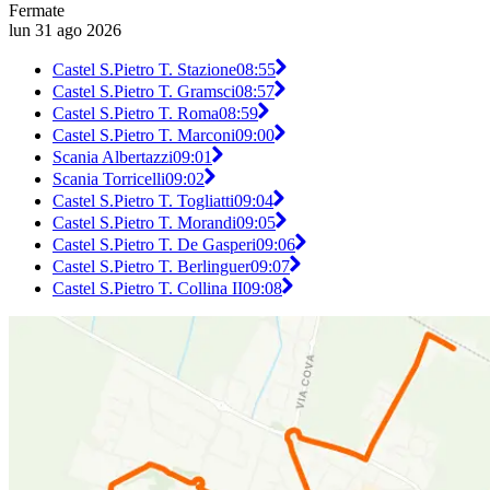
Fermate
lun 31 ago 2026
Castel S.Pietro T. Stazione
08:55
Castel S.Pietro T. Gramsci
08:57
Castel S.Pietro T. Roma
08:59
Castel S.Pietro T. Marconi
09:00
Scania Albertazzi
09:01
Scania Torricelli
09:02
Castel S.Pietro T. Togliatti
09:04
Castel S.Pietro T. Morandi
09:05
Castel S.Pietro T. De Gasperi
09:06
Castel S.Pietro T. Berlinguer
09:07
Castel S.Pietro T. Collina II
09:08