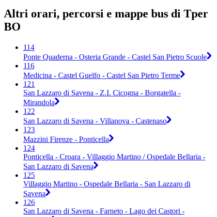
Altri orari, percorsi e mappe bus di Tper
BO
114
Ponte Quaderna - Osteria Grande - Castel San Pietro Scuole
116
Medicina - Castel Guelfo - Castel San Pietro Terme
121
San Lazzaro di Savena - Z.I. Cicogna - Borgatella -
Mirandola
122
San Lazzaro di Savena - Villanova - Castenaso
123
Mazzini Firenze - Ponticella
124
Ponticella - Croara - Villaggio Martino / Ospedale Bellaria -
San Lazzaro di Savena
125
Villaggio Martino - Ospedale Bellaria - San Lazzaro di
Savena
126
San Lazzaro di Savena - Farneto - Lago dei Castori -