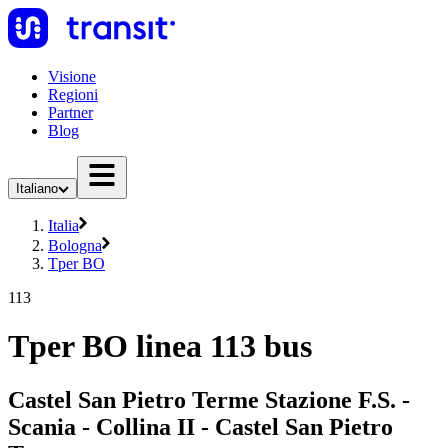
Visione
Regioni
Partner
Blog
Italiano
Italia
Bologna
Tper BO
113
Tper BO linea 113 bus
Castel San Pietro Terme Stazione F.S. -
Scania - Collina II - Castel San Pietro