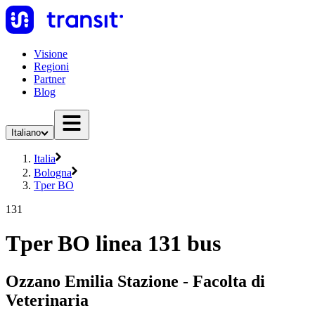
Visione
Regioni
Partner
Blog
Italiano
Italia
Bologna
Tper BO
131
Tper BO linea 131 bus
Ozzano Emilia Stazione - Facolta di
Veterinaria