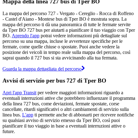
Mappa della linea 727 bus di Tper BO
La mappa del percorso 727 - Vergato - Cereglio - Rocca di Roffeno
- Castel d'Aiano - Montese bus di Tper BO è mostrata sopra. La
mappa del percorso ti dà una panoramica di tutte le fermate servite
da Tper BO 727 bus per aiutarti a pianificare il tuo viaggio con Tper
BO.
Aprendo l'app
potrai vedere informazioni più dettagliate sul
percorso su una mappa, incluse le avvertenze specifiche per le
fermate, come quelle chiuse o spostate. Puoi anche vedere la
posizione dei veicoli in tempo reale sulla mappa del percorso, così
saprai quando il 727 bus si sta avvicinando alla tua fermata.
Guarda la mappa dettagliata del percorso
Avvisi di servizio per bus 727 di Tper BO
Apri l'app Transit
per vedere maggiori informazioni riguardo a
eventuali interruzioni attive che potrebbero influenzare il programma
della linea 727 bus, come deviazioni, fermate spostate, corse
cancellate, ritardi significativi o altri cambiamenti di servizio sulla
linea bus.
L'app
ti permette anche di abbonarti per ricevere notifiche
su qualsiasi avviso di servizio emesso da Tper BO, così puoi
pianificare il tuo viaggio in base a eventuali interruzioni attive o
future.