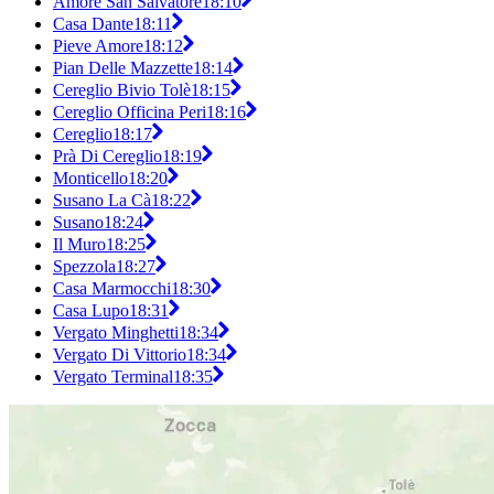
Amore San Salvatore
18:10
Casa Dante
18:11
Pieve Amore
18:12
Pian Delle Mazzette
18:14
Cereglio Bivio Tolè
18:15
Cereglio Officina Peri
18:16
Cereglio
18:17
Prà Di Cereglio
18:19
Monticello
18:20
Susano La Cà
18:22
Susano
18:24
Il Muro
18:25
Spezzola
18:27
Casa Marmocchi
18:30
Casa Lupo
18:31
Vergato Minghetti
18:34
Vergato Di Vittorio
18:34
Vergato Terminal
18:35