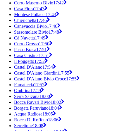
Cerro Maserno Bivio
17:42
Casa Fiora
17:43
Montese Pollacci
17:43
Chierichella
17:46
Canevaccia Bivio
17:46
Sassomolare Bivio
17:48
Cà Navetta
17:49
Cerro Grosso
17:50
Passo Brasa
17:51
Casa Cristina
17:51
Il Poggetto
17:52
Castel D'Aiano
17:54
Castel D'Aiano Giardini
17:55
Castel D'Aiano Bivio Croce
17:55
Famaticcia
17:57
Ombrina
17:59
Serra Sarzana
18:00
Bocca Ravari Bivio
18:02
Borgata Paruviano
18:04
Acqua Radiosa
18:05
Rocca Di Roffeno
18:06
Serrettone
18:08