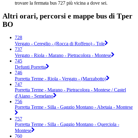
trovare la fermata bus 727 più vicina a dove sei.
Altri orari, percorsi e mappe bus di Tper
BO
728
Vergato - Cereglio - (Rocca di Roffeno) - Tole
737
Vergato - Riola - Marano - Pietracolora - Montese
745
Defunti Porretta
746
Porretta Terme - Riola - Vergato - (Marzabotto)
747
Porretta Terme - Marano - Pietracolora - Montese / Castel
d'Aiano - Semelano
756
Porretta Terme - Silla - Gaggio Montano - Abetaia - Montese
757
Porretta Terme - Silla - Gaggio Montano - Querciola -
Montese
760