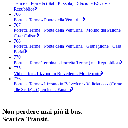
Terme di Porretta (Stab. Puzzola) - Stazione F.S. / Via
Repubblica
766
Porretta Terme - Ponte della Venturina
767
Porretta Terme - Ponte della Venturina - Molino del Pallone -
Case Calistri
768
Porretta Terme - Ponte della Venturina - Granaglione - Casa
Forlai
770
Porretta Terme Terminal - Porretta Terme (Via Repubblica)
775
Vidiciatico - Lizzano in Belvedere - Monteacuto
776
Porretta Terme - Lizzano in Belvedere - Vidiciatico - (Corno
alle Scale) - Querciola - Fanano
Non perdere mai più il bus.
Scarica Transit.