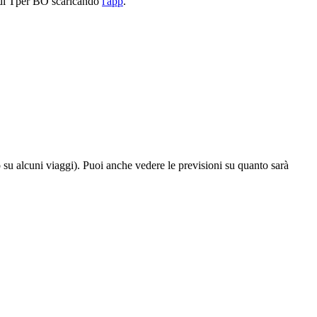
6 di Tper BO scaricando
l'app
.
o su alcuni viaggi). Puoi anche vedere le previsioni su quanto sarà