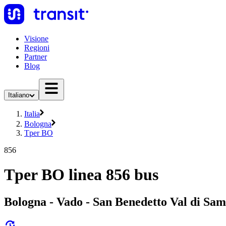
Visione
Regioni
Partner
Blog
Italiano
Italia
Bologna
Tper BO
856
Tper BO linea 856 bus
Bologna - Vado - San Benedetto Val di Samb