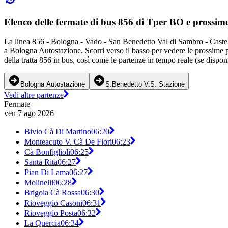
Elenco delle fermate di bus 856 di Tper BO e prossim
La linea 856 - Bologna - Vado - San Benedetto Val di Sambro - Castel
a Bologna Autostazione. Scorri verso il basso per vedere le prossime p
della tratta 856 in bus, così come le partenze in tempo reale (se dispon
Bologna Autostazione
S.Benedetto V.S. Stazione
Vedi altre partenze
Fermate
ven 7 ago 2026
Bivio Cà Di Martino
06:20
Monteacuto V. Cà De Fiori
06:23
Cà Bonfiglioli
06:25
Santa Rita
06:27
Pian Di Lama
06:27
Molinelli
06:28
Brigola Cà Rossa
06:30
Rioveggio Casoni
06:31
Rioveggio Posta
06:32
La Quercia
06:34