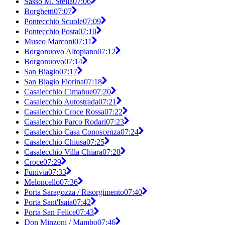
Sasso M. Stella
07:06
Borghetti
07:07
Pontecchio Scuole
07:09
Pontecchio Posta
07:10
Museo Marconi
07:11
Borgonuovo Altopiano
07:12
Borgonuovo
07:14
San Biagio
07:17
San Biagio Fiorina
07:18
Casalecchio Cimabue
07:20
Casalecchio Autostrada
07:21
Casalecchio Croce Rossa
07:22
Casalecchio Parco Rodari
07:23
Casalecchio Casa Conoscenza
07:24
Casalecchio Chiusa
07:25
Casalecchio Villa Chiara
07:28
Croce
07:29
Funivia
07:33
Meloncello
07:36
Porta Saragozza / Risorgimento
07:40
Porta Sant'Isaia
07:42
Porta San Felice
07:43
Don Minzoni / Mambo
07:46