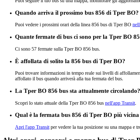
Puoi seguire il tuo bus su una mappa, monitorare gli aggiornam
Quando arriva il prossimo bus 856 di Tper BO?
Puoi vedere i prossimi orari della linea 856 bus di Tper BO
nel
Quante fermate di bus ci sono per la Tper BO 8
Ci sono 57 fermate sulla Tper BO 856 bus.
È affollata di solito la 856 bus di Tper BO?
Puoi trovare informazioni in tempo reale sui livelli di affolla
affollato il bus quando arriverà alla tua fermata del bus.
La Tper BO 856 bus sta attualmente circolando
Scopri lo stato attuale della Tper BO 856 bus
nell'app Transit
.
Qual è la fermata bus 856 di Tper BO più vicina
Apri l'app Transit
per vedere la tua posizione su una mappa e tro