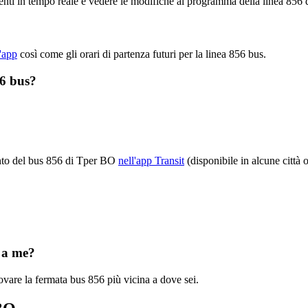
enti in tempo reale e vedere le modifiche al programma della linea 85
l'app
così come gli orari di partenza futuri per la linea 856 bus.
56 bus?
mento del bus 856 di Tper BO
nell'app Transit
(disponibile in alcune città 
?
 a me?
vare la fermata bus 856 più vicina a dove sei.