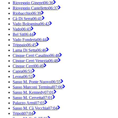
Rioveggio Ginepri
06:36
Rioveggio Castelletto
06:37
Riobacchio
06:39
Cà Di Serra
06:41
Vado Bolognina
06:42
Vado
06:43
Bel Sit
06:44
Vado Fonderia
06:44
Trippaio
06:45
Lama Di Setta
06:46
Cinque Cerri Casalino
06:48
Cinque Cerri Venezia
06:48
Cinque Cerri
06:49
Capra
06:51
Leona
06:52
Sasso M. Ponte Nuovo
06:55
Sasso Marconi Terminal
07:00
Sasso M. Kennedy
07:01
Sasso M. Cervetta
07:01
Palazzo Armi
07:03
Sasso M. Cà Vecchia
07:04
Tripoli
07:04