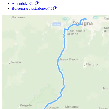
Amendola
07:47
Bologna Autostazione
07:51