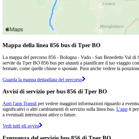
Mappa della linea 856 bus di Tper BO
La mappa del percorso 856 - Bologna - Vado - San Benedetto Val di Sa
servite da Tper BO 856 bus per aiutarti a pianificare il tuo viaggio c
fermate, come quelle chiuse o spostate. Puoi anche vedere la posizione 
Guarda la mappa dettagliata del percorso
Avvisi di servizio per bus 856 di Tper BO
Apri l'app Transit
per vedere maggiori informazioni riguardo a eventuali
significativi o altri cambiamenti di servizio sulla linea bus.
L'app
ti per
a eventuali interruzioni attive o future.
Vedi tutti gli avvisi
Frequenza del servizio bus 856 di Tper BO