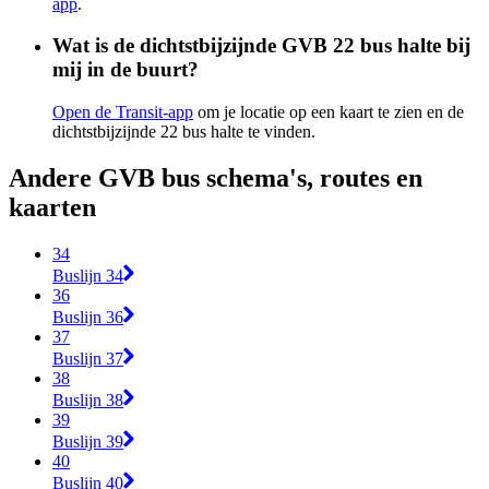
app
.
Wat is de dichtstbijzijnde GVB 22 bus halte bij
mij in de buurt?
Open de Transit-app
om je locatie op een kaart te zien en de
dichtstbijzijnde 22 bus halte te vinden.
Andere GVB bus schema's, routes en
kaarten
34
Buslijn 34
36
Buslijn 36
37
Buslijn 37
38
Buslijn 38
39
Buslijn 39
40
Buslijn 40