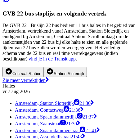
GVB 22 bus stoplijst en volgende vertrek
De GVB 22 - Buslijn 22 bus bedient 11 bus haltes in het gebied van
Amsterdam, vertrekkend vanaf Amsterdam, Station Sloterdijk en
eindigend bij Amsterdam, Centraal Station. Scroll omlaag om de
aankomsttijden van 22 bus bij elke halte te zien en alle geplande
tijden van 22 bus zullen worden weergegeven. Het volledige
schema van de 22 bus en real-time vertrekgegevens (indien
beschikbaar)
vind je in de Transit app
.
Centraal Station
Station Sloterdijk
Zie meer vertrektijden
Haltes
vr 7 aug 2026
Amsterdam, Station Sloterdijk
21:30
Amsterdam, Contactweg
21:36
Amsterdam, Spaarndammerdijk
21:37
Amsterdam, Zaanstraat
21:39
Amsterdam, Spaarndammerstraat
21:41
Amsterdam, Assendelftstraat
21:43