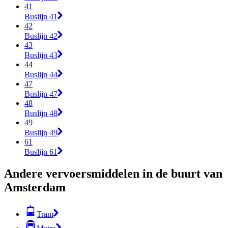
41
Buslijn 41
42
Buslijn 42
43
Buslijn 43
44
Buslijn 44
47
Buslijn 47
48
Buslijn 48
49
Buslijn 49
61
Buslijn 61
Andere vervoersmiddelen in de buurt van
Amsterdam
Tram