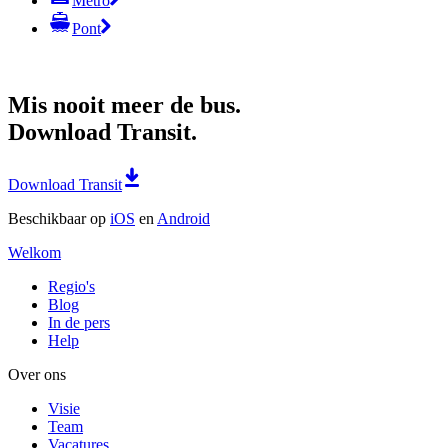
Metro
Pont
Mis nooit meer de bus.
Download Transit.
Download Transit
Beschikbaar op
iOS
en
Android
Welkom
Regio's
Blog
In de pers
Help
Over ons
Visie
Team
Vacatures