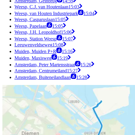
Amsterdam, Geinbrug
14:59
Weesp, C.J. van Houtenlaan
15:03
Weesp, van Houten Industriepark
15:04
Weesp, Casparuslaan
15:05
Weesp, Papelaan
15:05
Weesp, J.H. Leopoldhof
15:06
Weesp, Station Weesp
15:07
Leeuwenveldseweg
15:08
Muiden, Muiden P+R
15:16
Muiden, Maxisweg
15:19
Amsterdam, Peter Martensstraat
15:26
Amsterdam, Centrumeiland
15:27
Amsterdam, Buiteneilandlaan
15:28