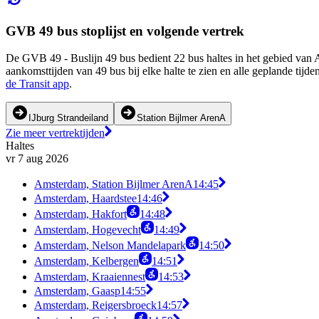
GVB 49 bus stoplijst en volgende vertrek
De GVB 49 - Buslijn 49 bus bedient 22 bus haltes in het gebied van
aankomsttijden van 49 bus bij elke halte te zien en alle geplande ti
de Transit app
.
IJburg Strandeiland
Station Bijlmer ArenA
Zie meer vertrektijden
Haltes
vr 7 aug 2026
Amsterdam, Station Bijlmer ArenA
14:45
Amsterdam, Haardstee
14:46
Amsterdam, Hakfort
14:48
Amsterdam, Hogevecht
14:49
Amsterdam, Nelson Mandelapark
14:50
Amsterdam, Kelbergen
14:51
Amsterdam, Kraaiennest
14:53
Amsterdam, Gaasp
14:55
Amsterdam, Reigersbroeck
14:57