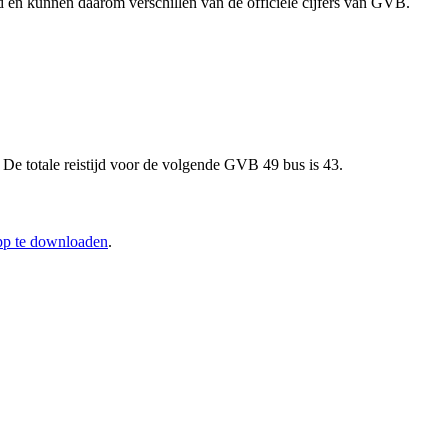
rd en kunnen daarom verschillen van de officiële cijfers van GVB.
De totale reistijd voor de volgende GVB 49 bus is 43.
app te downloaden
.