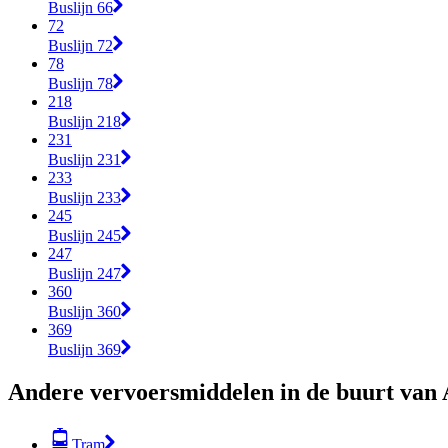
Buslijn 66
72
Buslijn 72
78
Buslijn 78
218
Buslijn 218
231
Buslijn 231
233
Buslijn 233
245
Buslijn 245
247
Buslijn 247
360
Buslijn 360
369
Buslijn 369
Andere vervoersmiddelen in de buurt va
Tram