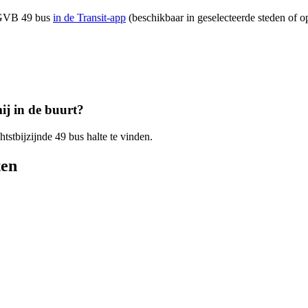
n GVB 49 bus
in de Transit-app
(beschikbaar in geselecteerde steden of op
ij in de buurt?
htstbijzijnde 49 bus halte te vinden.
ten