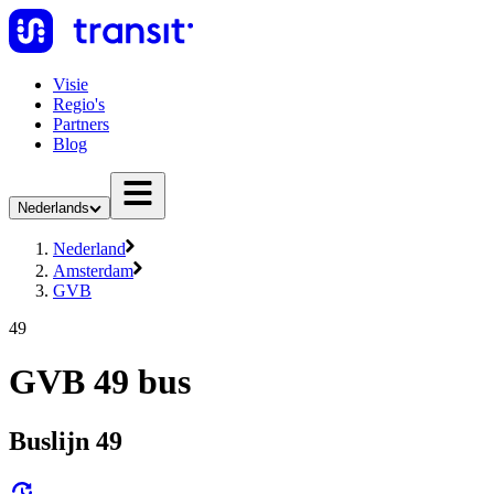
Visie
Regio's
Partners
Blog
Nederlands
Nederland
Amsterdam
GVB
49
GVB 49 bus
Buslijn 49