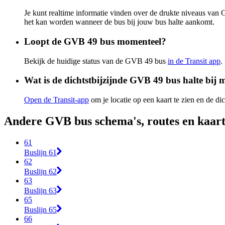
Je kunt realtime informatie vinden over de drukte niveaus va
het kan worden wanneer de bus bij jouw bus halte aankomt.
Loopt de GVB 49 bus momenteel?
Bekijk de huidige status van de GVB 49 bus
in de Transit app
.
Wat is de dichtstbijzijnde GVB 49 bus halte bij m
Open de Transit-app
om je locatie op een kaart te zien en de dic
Andere GVB bus schema's, routes en kaar
61
Buslijn 61
62
Buslijn 62
63
Buslijn 63
65
Buslijn 65
66