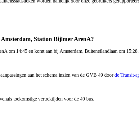
ualiteitsstatistieken worden namelijk door onze gebruikers gerapportee
f Amsterdam, Station Bijlmer ArenA?
renA om 14:45 en komt aan bij Amsterdam, Buiteneilandlaan om 15:28. 
 en aanpassingen aan het schema inzien van de GVB 49 door
de Transit-
venals toekomstige vertrektijden voor de 49 bus.