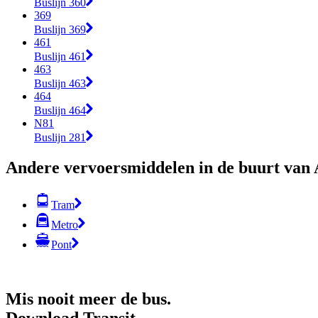
Buslijn 360
369
Buslijn 369
461
Buslijn 461
463
Buslijn 463
464
Buslijn 464
N81
Buslijn 281
Andere vervoersmiddelen in de buurt va
Tram
Metro
Pont
Mis nooit meer de bus.
Download Transit.