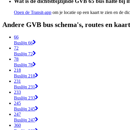
Wat is de dichtstbijzijnde GVB 65 bus halte bij m
Open de Transit-app
om je locatie op een kaart te zien en de dic
Andere GVB bus schema's, routes en kaar
66
Buslijn 66
72
Buslijn 72
78
Buslijn 78
218
Buslijn 218
231
Buslijn 231
233
Buslijn 233
245
Buslijn 245
247
Buslijn 247
360