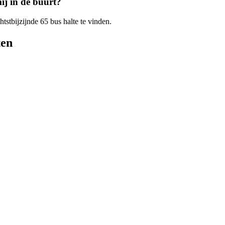
ij in de buurt?
htstbijzijnde 65 bus halte te vinden.
ten