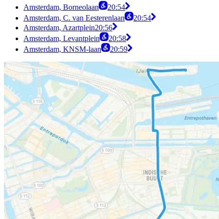
Amsterdam, Borneolaan
20:54
Amsterdam, C. van Eesterenlaan
20:54
Amsterdam, Azartplein
20:56
Amsterdam, Levantplein
20:58
Amsterdam, KNSM-laan
20:59