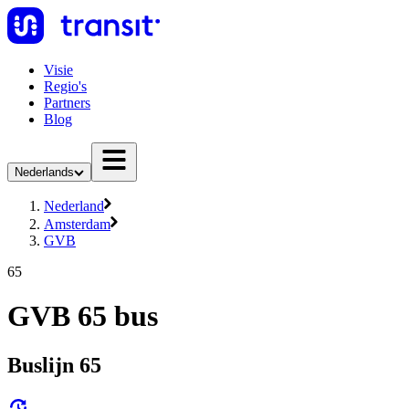
Visie
Regio's
Partners
Blog
Nederlands
Nederland
Amsterdam
GVB
65
GVB 65 bus
Buslijn 65