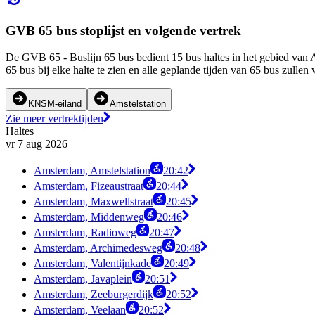
GVB 65 bus stoplijst en volgende vertrek
De GVB 65 - Buslijn 65 bus bedient 15 bus haltes in het gebied va
65 bus bij elke halte te zien en alle geplande tijden van 65 bus zul
KNSM-eiland
Amstelstation
Zie meer vertrektijden
Haltes
vr 7 aug 2026
Amsterdam, Amstelstation
20:42
Amsterdam, Fizeaustraat
20:44
Amsterdam, Maxwellstraat
20:45
Amsterdam, Middenweg
20:46
Amsterdam, Radioweg
20:47
Amsterdam, Archimedesweg
20:48
Amsterdam, Valentijnkade
20:49
Amsterdam, Javaplein
20:51
Amsterdam, Zeeburgerdijk
20:52
Amsterdam, Veelaan
20:52