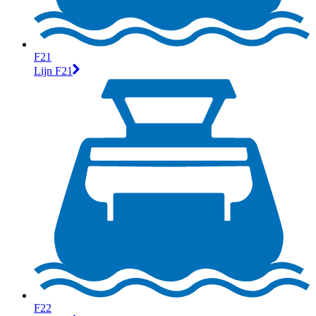
F21
Lijn F21
F22