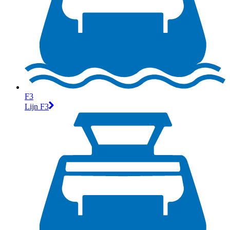
F3
Lijn F3