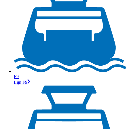
F9
Lijn F9