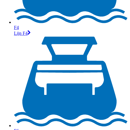
F4
Lijn F4