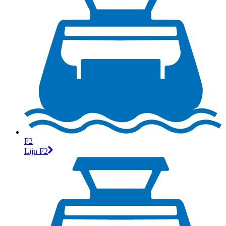
F2
Lijn F2