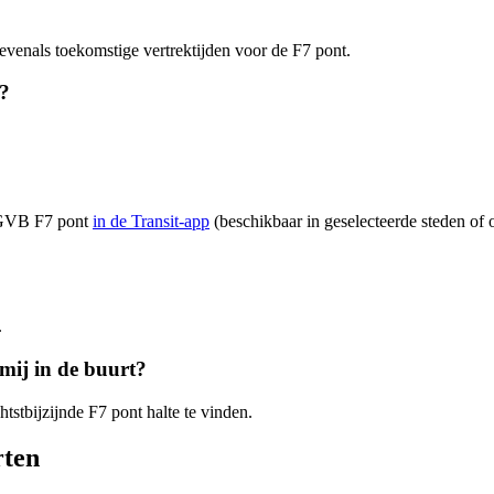
evenals toekomstige vertrektijden voor de F7 pont.
t?
n GVB F7 pont
in de Transit-app
(beschikbaar in geselecteerde steden of o
.
 mij in de buurt?
htstbijzijnde F7 pont halte te vinden.
rten